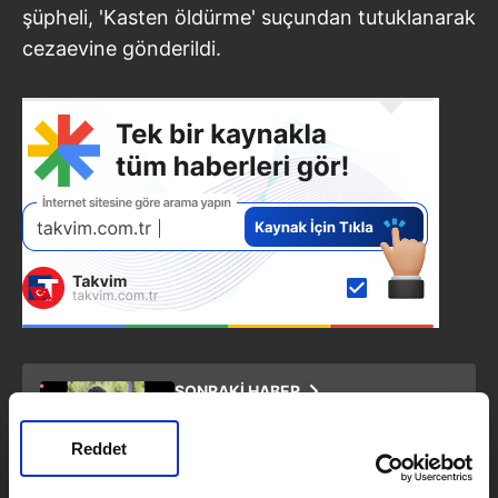
şüpheli, 'Kasten öldürme' suçundan tutuklanarak
cezaevine gönderildi.
SONRAKİ HABER
Eskişehir'deki yangında şehitlerin
kimlikleri belli oldu
Reddet