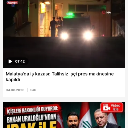
hazırlanmış Aydınlatma Metnimizi okumak ve sitemizde
ilgili mevzuata uygun olarak kullanılan çerezlerle ilgili bilgi
almak için lütfen
tıklayınız
.
01:42
Malatya'da iş kazası: Talihsiz işçi pres makinesine
kapıldı
04.08.2026
Salı