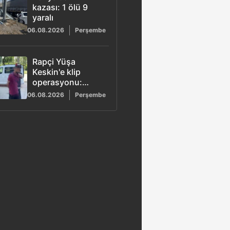
kazası: 1 ölü 9
yaralı
06.08.2026
Perşembe
Rapçi Yüşa
Keskin'e klip
operasyonu:
Tüfekle poz veren
06.08.2026
Perşembe
4 şüpheli adliyeye
sevk edildi