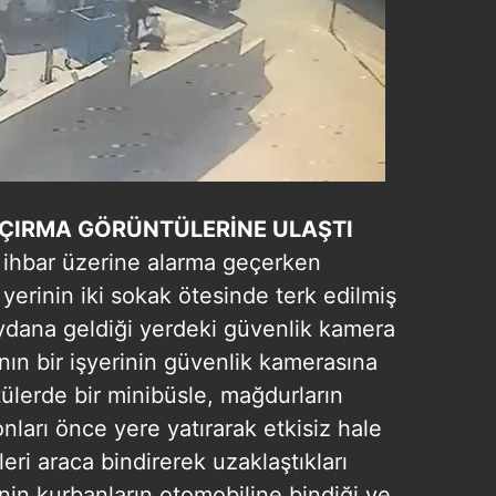
AÇIRMA GÖRÜNTÜLERİNE ULAŞTI
i ihbar üzerine alarma geçerken
yerinin iki sokak ötesinde terk edilmiş
ydana geldiği yerdeki güvenlik kamera
ın bir işyerinin güvenlik kamerasına
tülerde bir minibüsle, mağdurların
ları önce yere yatırarak etkisiz hale
leri araca bindirerek uzaklaştıkları
nin kurbanların otomobiline bindiği ve