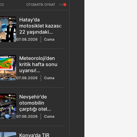
EO
OTOMATİK OYNAT
Hatay'da
motosiklet kazası:
22 yaşındaki
Osman Yamaner
07.08.2026
Cuma
hayatını kaybetti
Meteoroloji’den
kritik hafta sonu
uyarısı!
Marmara'ya yağış
07.08.2026
Cuma
ve poyraz geliyor
Nevşehir'de
otomobilin
çarptığı otel
çalışanı Tansu
07.08.2026
Cuma
Kaya hayatını
kaybetti: O anlar
kamerada
Konya'da TIR