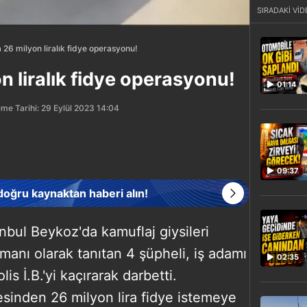
SIRADAKİ VİD
26 milyon liralık fidye operasyonu!
 liralık fidye operasyonu!
01:14
me Tarihi: 29 Eylül 2023 14:04
09:37
 doğru kaynaktan haberi alın!
anbul Beykoz'da kamuflaj giysileri
manı olarak tanıtan 4 şüpheli, iş adamı
02:35
is İ.B.'yi kaçırarak darbetti.
ilesinden 26 milyon lira fidye istemeye