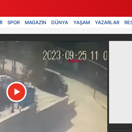
İ
SPOR
MAGAZİN
DÜNYA
YAŞAM
YAZARLAR
RE