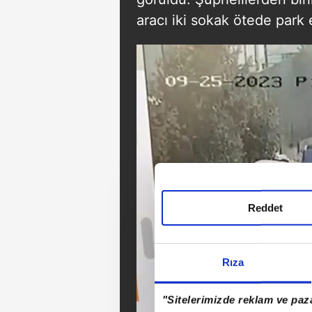
aracı iki sokak ötede park
Reddet
Rıza
"Sitelerimizde reklam ve paza