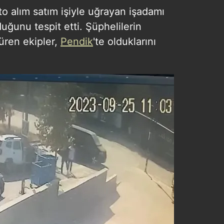
 çerezlerle ilgili bilgi almak için lütfen
tıklayınız
.
 oto alım satım işiyle uğrayan işadamı
lduğunu tespit etti. Şüphelilerin
süren ekipler,
Pendik
'te olduklarını