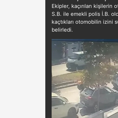
mevzuata uygun olarak kullanılan
Ekipler, kaçırılan kişilerin
S.B. ile emekli polis İ.B. o
kaçtıkları otomobilin izini 
belirledi.