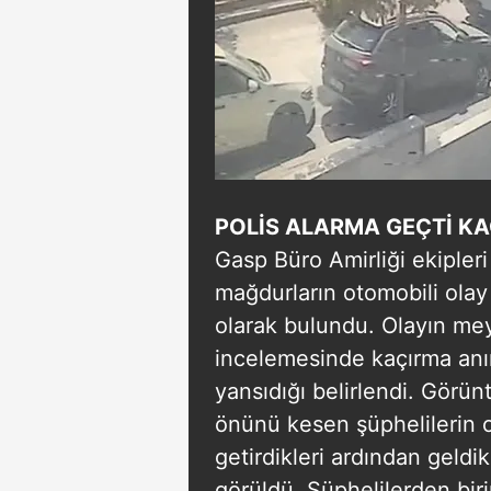
POLİS ALARMA GEÇTİ K
Gasp Büro Amirliği ekipler
mağdurların otomobili olay 
olarak bulundu. Olayın me
incelemesinde kaçırma anın
yansıdığı belirlendi. Görün
önünü kesen şüphelilerin on
getirdikleri ardından geldik
görüldü. Şüphelilerden biri