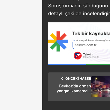
Soruşturmanın sürdüğünü be
detaylı şekilde incelendiğin
ÖNCEKİ HABER
Beykoz’da orman
yangını kamerada!
İşaret fişeği atan
şüpheli tutuklandı!