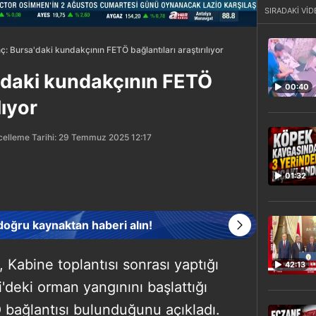
SIRADAKİ VİD
: Bursa'daki kundakçının FETÖ bağlantıları araştırılıyor
'daki kundakçının FETÖ
00:40
lıyor
elleme Tarihi: 29 Temmuz 2025 12:17
01:32
 doğru kaynaktan haberi alın!
 Kabine toplantısı sonrası yaptığı
42:13
'deki orman yangınını başlattığı
 bağlantısı bulunduğunu açıkladı.