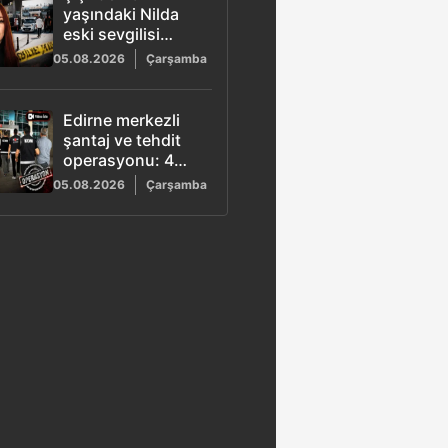
yaşındaki Nilda
eski sevgilisi
tarafından
05.08.2026
Çarşamba
öldürüldü
Edirne merkezli
şantaj ve tehdit
operasyonu: 4
şüpheli tutuklandı
05.08.2026
Çarşamba