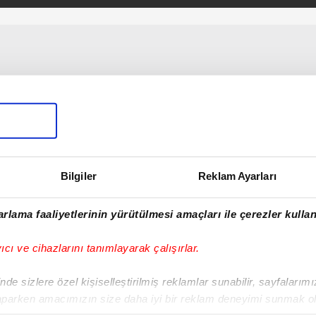
Bilgiler
Reklam Ayarları
rlama faaliyetlerinin yürütülmesi amaçları ile çerezler kullan
yıcı ve cihazlarını tanımlayarak çalışırlar.
de sizlere özel kişiselleştirilmiş reklamlar sunabilir, sayfalarım
aparken amacımızın size daha iyi bir reklam deneyimi sunmak ol
imizden gelen çabayı gösterdiğimizi ve bu noktada, reklamların ma