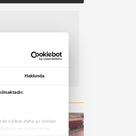
Hakkında
ılmaktadır.
ızda sizlere daha iyi reklam
duğunu ve sizlere en iyi
liyetlerimizi karşılamak