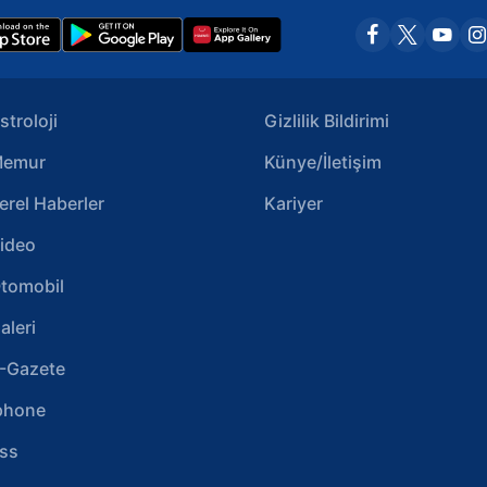
stroloji
Gizlilik Bildirimi
emur
Künye/İletişim
erel Haberler
Kariyer
ideo
tomobil
aleri
-Gazete
phone
ss