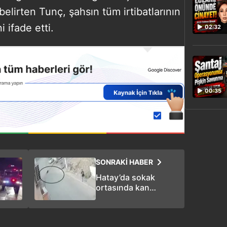
lirten Tunç, şahsın tüm irtibatlarının
i ifade etti.
02:32
00:35
SONRAKİ HABER
Hatay’da sokak
ortasında kan
donduran anlar!
Dayısını vurup
intihara kalkıştı