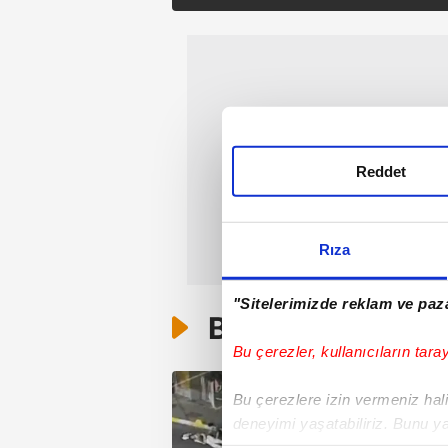
Reddet
Rıza
"Sitelerimizde reklam ve paza
Bunlar da Var
Bu çerezler, kullanıcıların tara
Bu çerezlere izin vermeniz halin
deneyimi yaşatabiliriz. Bunu y
içerikleri sunabilmek adına el