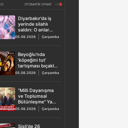
EO
OTOMATİK OYNAT
Diyarbakır'da iş
yerinde silahlı
saldırı: O anlar
güvenlik
05.08.2026
Çarşamba
kamerasında
Beyoğlu'nda
'köpeğini tut'
tartışması bıçaklı
kavgayla bitti
05.08.2026
Çarşamba
"Milli Dayanışma
ve Toplumsal
Bütünleşme" Yasa
teklifi TBMM'ye
05.08.2026
Çarşamba
sunuldu
Şişli'de 26