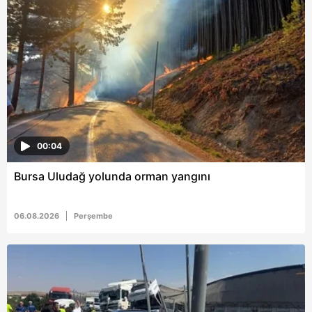
6698 sayılı Kişisel Verilerin Korunması Kanunu uyarınca
hazırlanmış Aydınlatma Metnimizi okumak ve sitemizde
ilgili mevzuata uygun olarak kullanılan çerezlerle ilgili bilgi
almak için lütfen
tıklayınız
.
00:04
Bursa Uludağ yolunda orman yangını
06.08.2026
Perşembe