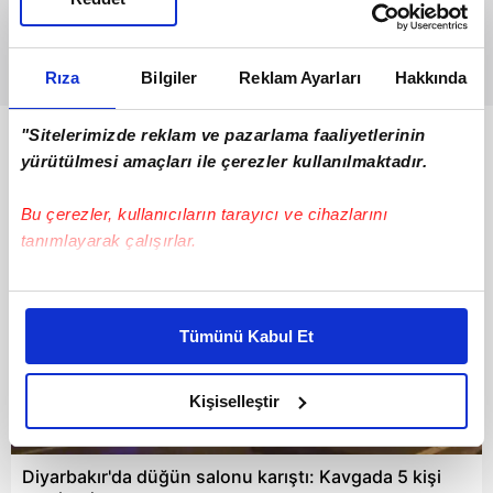
Rıza
Bilgiler
Reklam Ayarları
Hakkında
"Sitelerimizde reklam ve pazarlama faaliyetlerinin
Bunlar da Var
yürütülmesi amaçları ile çerezler kullanılmaktadır.
Bu çerezler, kullanıcıların tarayıcı ve cihazlarını
tanımlayarak çalışırlar.
Bu çerezlere izin vermeniz halinde sizlere özel
kişiselleştirilmiş reklamlar sunabilir, sayfalarımızda sizlere
Tümünü Kabul Et
daha iyi reklam deneyimi yaşatabiliriz. Bunu yaparken
amacımızın size daha iyi bir reklam deneyimi sunmak
olduğunu ve sizlere en iyi içerikleri sunabilmek adına
Kişiselleştir
elimizden gelen çabayı gösterdiğimizi ve bu noktada,
01:29
reklamların maliyetlerimizi karşılamak noktasında tek gelir
Diyarbakır'da düğün salonu karıştı: Kavgada 5 kişi
kalemimiz olduğunu sizlere hatırlatmak isteriz.