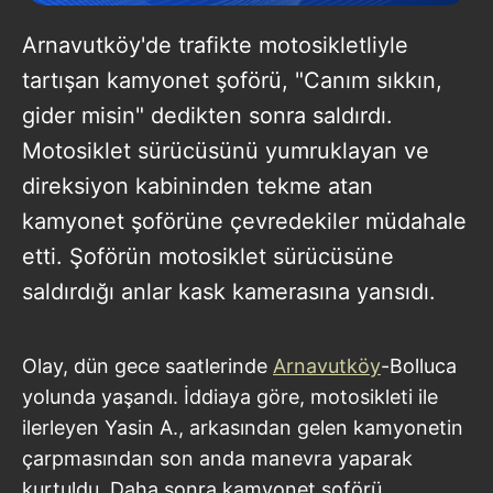
Arnavutköy'de trafikte motosikletliyle
tartışan kamyonet şoförü, "Canım sıkkın,
gider misin" dedikten sonra saldırdı.
Motosiklet sürücüsünü yumruklayan ve
direksiyon kabininden tekme atan
kamyonet şoförüne çevredekiler müdahale
etti. Şoförün motosiklet sürücüsüne
saldırdığı anlar kask kamerasına yansıdı.
Olay, dün gece saatlerinde
Arnavutköy
-Bolluca
yolunda yaşandı. İddiaya göre, motosikleti ile
ilerleyen Yasin A., arkasından gelen kamyonetin
çarpmasından son anda manevra yaparak
kurtuldu. Daha sonra kamyonet şoförü,