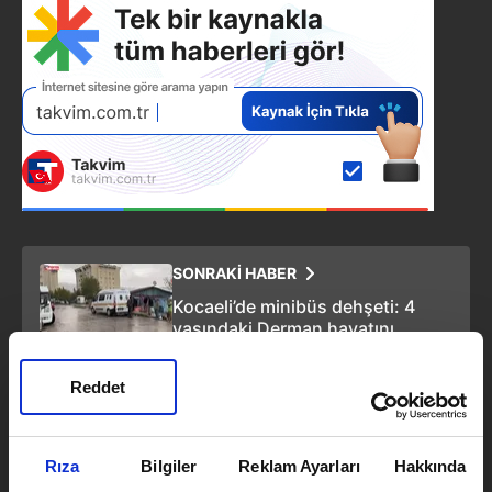
SONRAKİ HABER
Kocaeli’de minibüs dehşeti: 4
yaşındaki Derman hayatını
kaybetti!
Reddet
ÖNCEKİ HABER
Adana’da örnek davranış! Halıdan
çıkan altınları sahibine geri verdi!
Rıza
Bilgiler
Reklam Ayarları
Hakkında