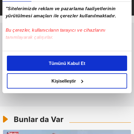
"Sitelerimizde reklam ve pazarlama faaliyetlerinin
yürütülmesi amaçları ile çerezler kullanılmaktadır.
Bu çerezler, kullanıcıların tarayıcı ve cihazlarını
tanımlayarak çalışırlar.
Bu çerezlere izin vermeniz halinde sizlere özel
kişiselleştirilmiş reklamlar sunabilir, sayfalarımızda sizlere
Tümünü Kabul Et
daha iyi reklam deneyimi yaşatabiliriz. Bunu yaparken
amacımızın size daha iyi bir reklam deneyimi sunmak
olduğunu ve sizlere en iyi içerikleri sunabilmek adına
Kişiselleştir
elimizden gelen çabayı gösterdiğimizi ve bu noktada,
reklamların maliyetlerimizi karşılamak noktasında tek gelir
kalemimiz olduğunu sizlere hatırlatmak isteriz.
Her halükârda, kullanıcılar, bu çerezlere izin vermedikleri
Bunlar da Var
takdirde, kullanıcılara hedefli reklamlar
gösterilmeyecektir."