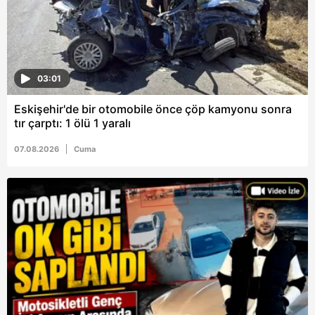
almak için lütfen
tıklayınız
.
03:01
Eskişehir'de bir otomobile önce çöp kamyonu sonra
tır çarptı: 1 ölü 1 yaralı
07.08.2026
Cuma