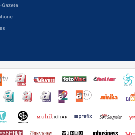
-Gazete
phone
ss