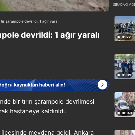
SIRADAKİ VİD
tır şarampole devrildi: 1 ağır yaralı
ole devrildi: 1 ağır yaralı
01:22
01:09
 doğru kaynaktan haberi alın!
nde bir tırın şarampole devrilmesi
rak hastaneye kaldırıldı.
00:40
ı ilçesinde meydana geldi. Ankara