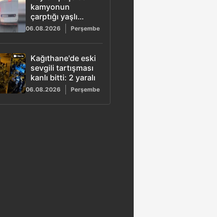
öldürüldü
kamyonun
çarptığı yaşlı
adam hayatını
06.08.2026
Perşembe
kaybetti: Sürücü
gözaltına alındı
Kağıthane'de eski
sevgili tartışması
kanlı bitti: 2 yaralı
06.08.2026
Perşembe