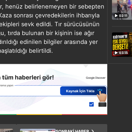
ır, henüz belirlenemeyen bir sebepten
Kaza sonrası çevredekilerin ihbarıyla
02:11
 ekipleri sevk edildi. Tır sürücüsünün
, tırda bulunan bir kişinin ise ağır
ıldığı edinilen bilgiler arasında yer
aşlatıldığı belirtildi.
03:15
SONRAKİ HABER