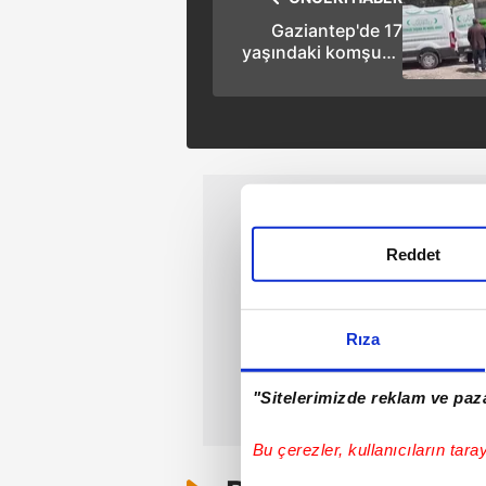
Gaziantep'de 17
yaşındaki komşusu
tarafından
bıçaklanan
Muhammed öldü
Reddet
Rıza
"Sitelerimizde reklam ve paza
Bu çerezler, kullanıcıların tara