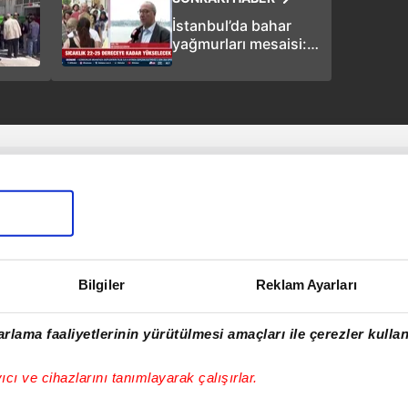
İstanbul’da bahar
yağmurları mesaisi:
Hafta sonu planı
olanlar dikkat!
Bilgiler
Reklam Ayarları
rlama faaliyetlerinin yürütülmesi amaçları ile çerezler kullan
yıcı ve cihazlarını tanımlayarak çalışırlar.