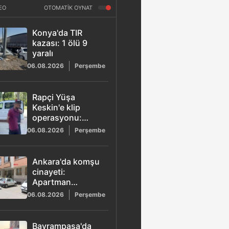
EO
OTOMATİK OYNAT
Konya'da TIR
kazası: 1 ölü 9
yaralı
06.08.2026
Perşembe
Rapçi Yüşa
Keskin'e klip
operasyonu:
Tüfekle poz veren
06.08.2026
Perşembe
4 şüpheli adliyeye
sevk edildi
Ankara'da komşu
cinayeti:
Apartman
yönetici
06.08.2026
Perşembe
yardımcısı Ayhan
Koç tabancayla
vurularak
Bayrampaşa'da