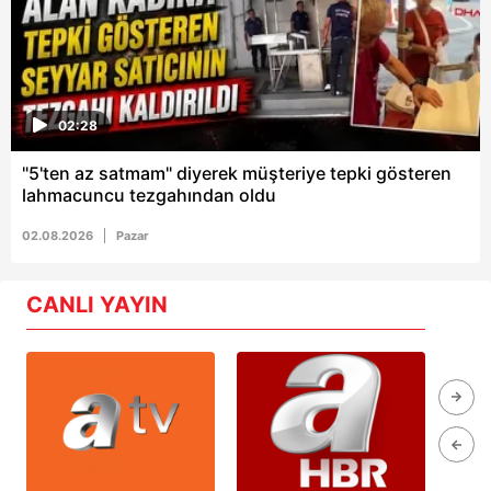
02:28
"5'ten az satmam" diyerek müşteriye tepki gösteren
lahmacuncu tezgahından oldu
02.08.2026
Pazar
CANLI YAYIN