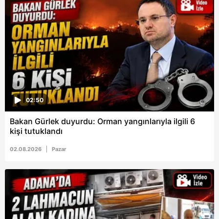
6698 sayılı Kişisel Verilerin Korunması Kanunu uyarınca
hazırlanmış Aydınlatma Metnimizi okumak ve sitemizde
ilgili mevzuata uygun olarak kullanılan çerezlerle ilgili bilgi
almak için lütfen
tıklayınız
.
02:50
Bakan Gürlek duyurdu: Orman yangınlarıyla ilgili 6
kişi tutuklandı
02.08.2026
Pazar