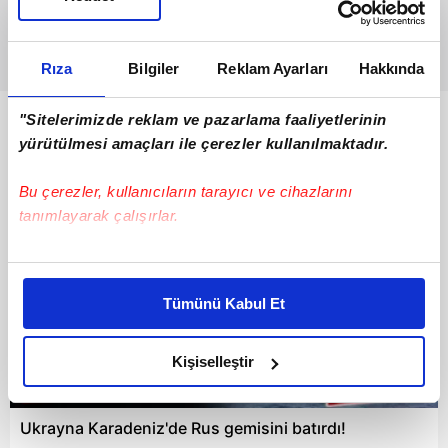
Rıza
Bilgiler
Reklam Ayarları
Hakkında
"Sitelerimizde reklam ve pazarlama faaliyetlerinin
Bunlar da Var
yürütülmesi amaçları ile çerezler kullanılmaktadır.
Bu çerezler, kullanıcıların tarayıcı ve cihazlarını
tanımlayarak çalışırlar.
Bu çerezlere izin vermeniz halinde sizlere özel
kişiselleştirilmiş reklamlar sunabilir, sayfalarımızda sizlere
Tümünü Kabul Et
daha iyi reklam deneyimi yaşatabiliriz. Bunu yaparken
amacımızın size daha iyi bir reklam deneyimi sunmak
olduğunu ve sizlere en iyi içerikleri sunabilmek adına
Kişiselleştir
elimizden gelen çabayı gösterdiğimizi ve bu noktada,
00:36
reklamların maliyetlerimizi karşılamak noktasında tek gelir
Ukrayna Karadeniz'de Rus gemisini batırdı!
kalemimiz olduğunu sizlere hatırlatmak isteriz.