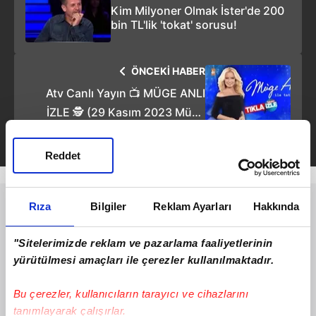
Kim Milyoner Olmak İster'de 200
bin TL'lik 'tokat' sorusu!
ÖNCEKİ HABER
Atv Canlı Yayın 📺 MÜGE ANLI
İZLE 🕵️ (29 Kasım 2023 Müge
Anlı canlı izle bugünkü program)
Youtube tek parça izle | Video
Reddet
haber
Rıza
Bilgiler
Reklam Ayarları
Hakkında
"Sitelerimizde reklam ve pazarlama faaliyetlerinin
yürütülmesi amaçları ile çerezler kullanılmaktadır.
Bu çerezler, kullanıcıların tarayıcı ve cihazlarını
tanımlayarak çalışırlar.