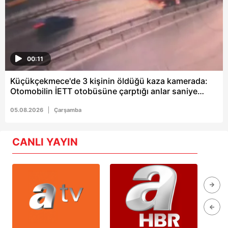
00:11
Küçükçekmece'de 3 kişinin öldüğü kaza kamerada:
Otomobilin İETT otobüsüne çarptığı anlar saniye
saniye kaydedildi
05.08.2026
Çarşamba
CANLI YAYIN