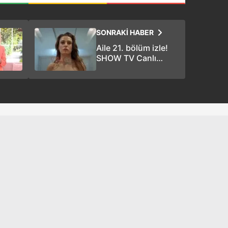
 çerezlerle ilgili bilgi almak için lütfen
tıklayınız
.
SONRAKİ HABER
Aile 21. bölüm izle!
SHOW TV Canlı
Yayın Aile yeni bölüm
izle 21 Kasım - Aile
21. bölüm 1. 2. 3.
fragman tek parça
full izle!