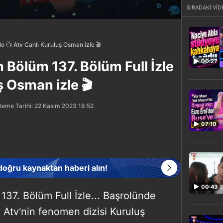
SIRADAKİ VİD
e 📺 Atv Canlı Kuruluş Osman izle 🎬
00:27
Bölüm 137. Bölüm Full İzle
ş Osman izle 🎬
leme Tarihi: 22 Kasım 2023 18:52
07:10
 doğru kaynaktan haberi alın!
00:43
37. Bölüm Full İzle... Başrolünde
 Atv'nin fenomen dizisi Kuruluş