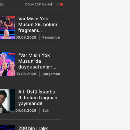
EO
OTOMATİK OYNAT
Var Mısın Yok
Musun 29. bölüm
fragmanı
yayınlandı! Naciye
06.08.2026
Perşembe
Abla stüdyoyu
kahkahaya boğdu
"Var Mısın Yok
Musun"da
duygusal anlar:
Esra Erol'dan
05.08.2026
Çarşamba
Buse'ye büyük
destek!
Altı Üstü İstanbul
9. bölüm fragmanı
yayınlandı!
04.08.2026
Salı
200 bin liralık