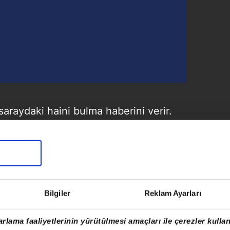
araydaki haini bulma haberini verir.
öyler. Bu meselenin arkasında
ıdır? Holofira'nın hainliğinin arkasındaki
Kestel Kalesi'nde işkence
Bilgiler
Reklam Ayarları
nos'un arkasındaki gücün Üstat Gera
midir?
rlama faaliyetlerinin yürütülmesi amaçları ile çerezler kullan