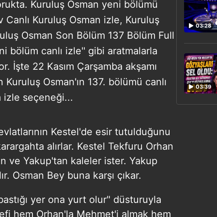
rukta. Kuruluş Osman yeni bölümü
Atv Canlı Kuruluş Osman izle, Kuruluş
03:28
ruluş Osman Son Bölüm 137 Bölüm Full
i bölüm canlı izle'' gibi aratmalarla
yor. İşte 22 Kasım Çarşamba akşamı
n Kuruluş Osman'ın 137. bölümü canlı
03:39
 izle seçeneği...
latlarının Kestel'de esir tutulduğunu
rargahta alırlar. Kestel Tekfuru Orhan
 ve Yakup'tan kaleler ister. Yakup
lır. Osman Bey buna karşı çıkar.
stığı yer ona yurt olur" düsturuyla
edefi hem Orhan'la Mehmet'i almak hem