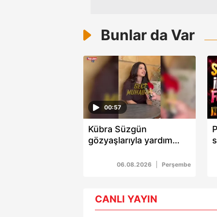
Bunlar da Var
00:57
Kübra Süzgün
P
gözyaşlarıyla yardım
s
istedi: "Önümüzde bir
i
çete var"
m
06.08.2026
Perşembe
CANLI YAYIN