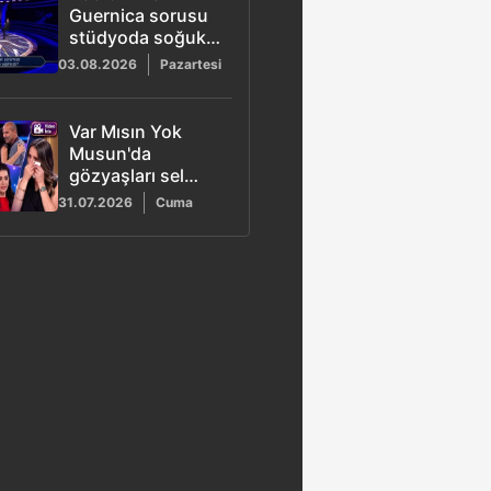
Guernica sorusu
stüdyoda soğuk
rüzgarlar estirdi
03.08.2026
Pazartesi
Var Mısın Yok
Musun'da
gözyaşları sel
oldu: Eda vefat
31.07.2026
Cuma
eden babasını
hatırlayınca ağladı