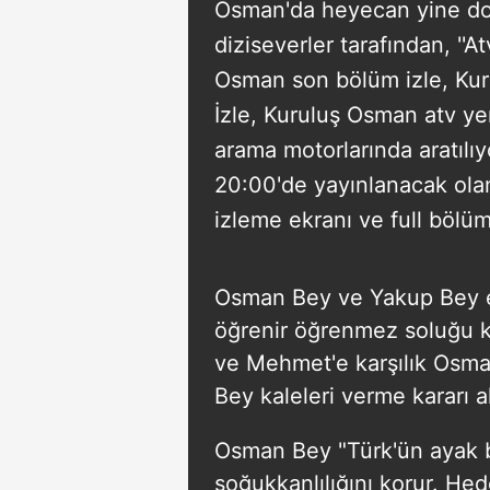
Osman'da heyecan yine do
diziseverler tarafından, ''
Osman son bölüm izle, Ku
İzle, Kuruluş Osman atv yen
arama motorlarında aratılı
20:00'de yayınlanacak ola
izleme ekranı ve full bölüm
Osman Bey ve Yakup Bey ev
öğrenir öğrenmez soluğu ka
ve Mehmet'e karşılık Osman
Bey kaleleri verme kararı a
Osman Bey "Türk'ün ayak ba
soğukkanlılığını korur. H