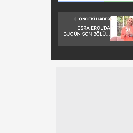
mevzuata uygun olarak kullanılan
ÖNCEKİ HABER
ESRA EROL'DA
BUGÜN SON BÖLÜM
İZLE 📺 24 Kasım
2023 ATV canlı yayın
izle 🎬