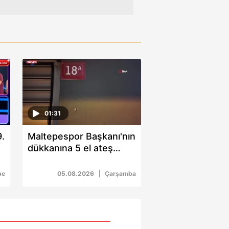
01:31
.
Maltepespor Başkanı'nın
dükkanına 5 el ateş
açıldı: 1 yaralı
be
05.08.2026
Çarşamba