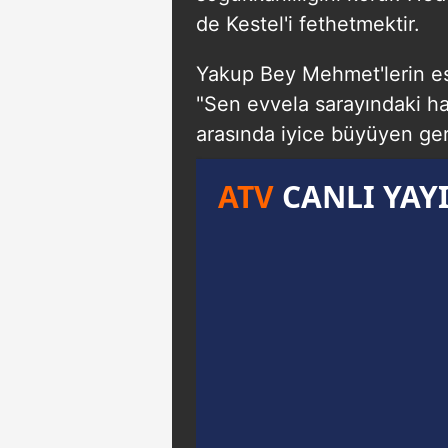
de Kestel'i fethetmektir.
Yakup Bey Mehmet'lerin es
"Sen evvela sarayındaki h
arasında iyice büyüyen ger
ATV
CANLI YAY