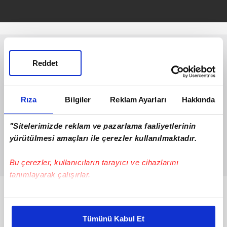
Youtube Tek Parça İzle!
Reddet
Rıza
Bilgiler
Reklam Ayarları
Hakkında
"Sitelerimizde reklam ve pazarlama faaliyetlerinin
yürütülmesi amaçları ile çerezler kullanılmaktadır.
Bu çerezler, kullanıcıların tarayıcı ve cihazlarını
tanımlayarak çalışırlar.
Bunlar da Var
Bu çerezlere izin vermeniz halinde sizlere özel
kişiselleştirilmiş reklamlar sunabilir, sayfalarımızda sizlere
Tümünü Kabul Et
daha iyi reklam deneyimi yaşatabiliriz. Bunu yaparken