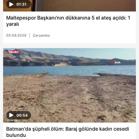
01:31
Maltepespor Başkanı'nın dükkanına 5 el ateş açıldı: 1
yaralı
05.08.2026
Çarşamba
00:54
Batman'da şüpheli ölüm: Baraj gölünde kadın cesedi
bulundu