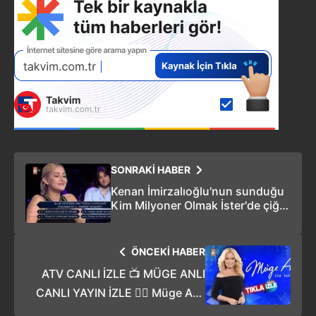
SONRAKİ HABER
Kenan İmirzalıoğlu'nun sunduğu
Kim Milyoner Olmak İster'de çiğ
et yiyen fenomen geceye damga
vurdu!
ÖNCEKİ HABER
ATV CANLI İZLE 📺 MÜGE ANLI
CANLI YAYIN İZLE 🕵️‍♀ Müge Anlı
18 Eylül 2023 Bugünkü Bölüm