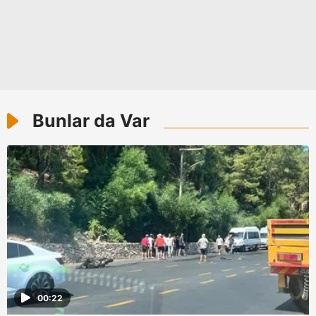
toplumu hizmetlerinin sunulması amacıyla
kullanılmaktadır. Diğer çerezler, sitemizin daha işlevsel
kılınması ve kişiselleştirilmesi ve sizlere yönelik
reklam/pazarlama faaliyetlerinin yapılması, amaçlarıyla
sınırlı olarak açık rızanız dahilinde kullanılacaktır.
Çerezlere ilişkin tercihlerinizi aşağıda yer alan panel
Bunlar da Var
vasıtasıyla belirleyebilirsiniz. Çerezlere ilişkin detaylı bilgi
için Ayarlar butonuna tıklayabilir,
Çerez Bilgilendirme
Metnimizi
ziyaret edebilirsiniz.
6698 sayılı Kişisel Verilerin Korunması Kanunu uyarınca
hazırlanmış Aydınlatma Metnimizi okumak ve sitemizde
ilgili mevzuata uygun olarak kullanılan çerezlerle ilgili bilgi
almak için lütfen
tıklayınız
.
00:22