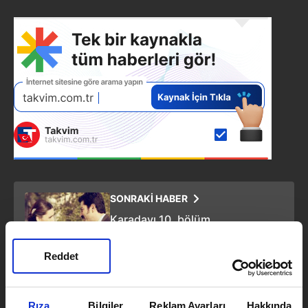
SONRAKİ HABER
Karadayı 10. bölüm
Reddet
ÖNCEKİ HABER
Karadayı 59. Bölüm Fragmanı
Rıza
Bilgiler
Reklam Ayarları
Hakkında