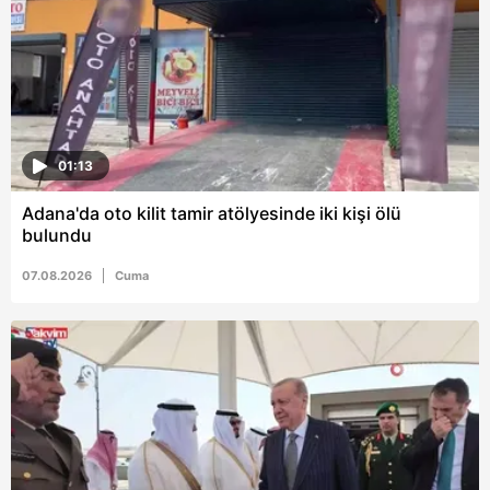
ilgili mevzuata uygun olarak kullanılan çerezlerle ilgili bilgi
almak için lütfen
tıklayınız
.
01:13
Adana'da oto kilit tamir atölyesinde iki kişi ölü
bulundu
07.08.2026
Cuma