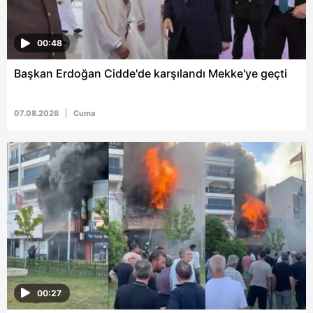
00:48
Başkan Erdoğan Cidde'de karşılandı Mekke'ye geçti
07.08.2026
Cuma
00:27