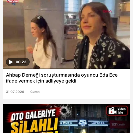
6698 sayılı Kişisel Verilerin Korunması Kanunu uyarınca
hazırlanmış Aydınlatma Metnimizi okumak ve sitemizde
ilgili mevzuata uygun olarak kullanılan çerezlerle ilgili bilgi
almak için lütfen
tıklayınız
.
00:23
Ahbap Derneği soruşturmasında oyuncu Eda Ece
ifade vermek için adliyeye geldi
31.07.2026
Cuma