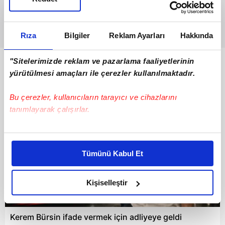
Rıza
Bilgiler
Reklam Ayarları
Hakkında
"Sitelerimizde reklam ve pazarlama faaliyetlerinin
Bunlar da Var
yürütülmesi amaçları ile çerezler kullanılmaktadır.
Bu çerezler, kullanıcıların tarayıcı ve cihazlarını
tanımlayarak çalışırlar.
Bu çerezlere izin vermeniz halinde sizlere özel
kişiselleştirilmiş reklamlar sunabilir, sayfalarımızda sizlere
Tümünü Kabul Et
daha iyi reklam deneyimi yaşatabiliriz. Bunu yaparken
amacımızın size daha iyi bir reklam deneyimi sunmak
olduğunu ve sizlere en iyi içerikleri sunabilmek adına
Kişiselleştir
elimizden gelen çabayı gösterdiğimizi ve bu noktada,
02:34
reklamların maliyetlerimizi karşılamak noktasında tek gelir
Kerem Bürsin ifade vermek için adliyeye geldi
kalemimiz olduğunu sizlere hatırlatmak isteriz.