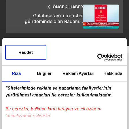
ÖNCEKİ HABER
Galatasaray'ın transfer
gündeminde olan Radamel
Falcao, Monaco'nun kamp
kadrosuna alınmadı
Reddet
Rıza
Bilgiler
Reklam Ayarları
Hakkında
"Sitelerimizde reklam ve pazarlama faaliyetlerinin
yürütülmesi amaçları ile çerezler kullanılmaktadır.
Bu çerezler, kullanıcıların tarayıcı ve cihazlarını
tanımlayarak çalışırlar.