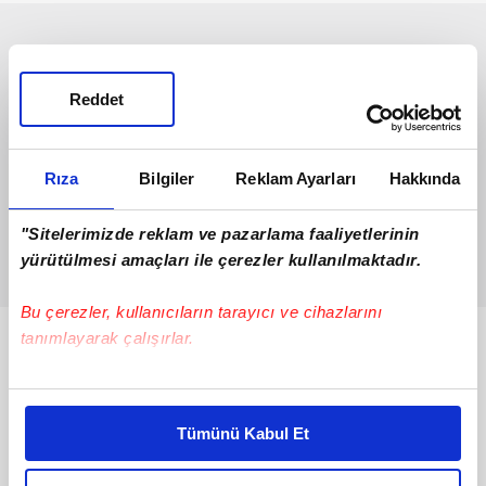
Reddet
Rıza
Bilgiler
Reklam Ayarları
Hakkında
"Sitelerimizde reklam ve pazarlama faaliyetlerinin
yürütülmesi amaçları ile çerezler kullanılmaktadır.
Bu çerezler, kullanıcıların tarayıcı ve cihazlarını
tanımlayarak çalışırlar.
Bunlar da Var
Bu çerezlere izin vermeniz halinde sizlere özel
kişiselleştirilmiş reklamlar sunabilir, sayfalarımızda sizlere
Tümünü Kabul Et
daha iyi reklam deneyimi yaşatabiliriz. Bunu yaparken
amacımızın size daha iyi bir reklam deneyimi sunmak