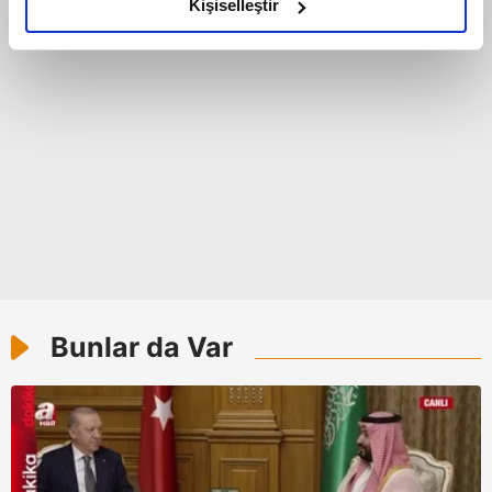
olduğunu ve sizlere en iyi içerikleri sunabilmek adına
Kişiselleştir
elimizden gelen çabayı gösterdiğimizi ve bu noktada,
reklamların maliyetlerimizi karşılamak noktasında tek gelir
kalemimiz olduğunu sizlere hatırlatmak isteriz.
Her halükârda, kullanıcılar, bu çerezlere izin vermedikleri
takdirde, kullanıcılara hedefli reklamlar
gösterilmeyecektir."
Sizlere daha iyi bir hizmet sunabilmek için İnternet
Sitemizde kendimize ve üçüncü kişilere ait çerezler
kullanılmaktadır. Bu çerezler vasıtasıyla çeşitli kişisel
verileriniz işlenmekte olup gerekli olan çerezler bilgi
Bunlar da Var
toplumu hizmetlerinin sunulması amacıyla
kullanılmaktadır. Diğer çerezler, sitemizin daha işlevsel
kılınması ve kişiselleştirilmesi ve sizlere yönelik
reklam/pazarlama faaliyetlerinin yapılması, amaçlarıyla
sınırlı olarak açık rızanız dahilinde kullanılacaktır.