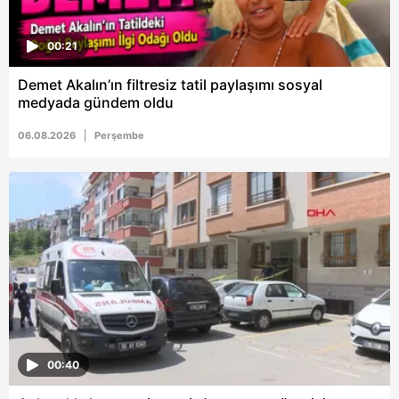
Çerezlere ilişkin tercihlerinizi aşağıda yer alan panel
vasıtasıyla belirleyebilirsiniz. Çerezlere ilişkin detaylı bilgi
00:21
için Ayarlar butonuna tıklayabilir,
Çerez Bilgilendirme
Demet Akalın’ın filtresiz tatil paylaşımı sosyal
Metnimizi
ziyaret edebilirsiniz.
medyada gündem oldu
6698 sayılı Kişisel Verilerin Korunması Kanunu uyarınca
06.08.2026
Perşembe
hazırlanmış Aydınlatma Metnimizi okumak ve sitemizde
ilgili mevzuata uygun olarak kullanılan çerezlerle ilgili bilgi
almak için lütfen
tıklayınız
.
00:40