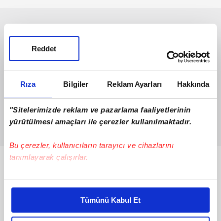
Reddet
Rıza
Bilgiler
Reklam Ayarları
Hakkında
"Sitelerimizde reklam ve pazarlama faaliyetlerinin
yürütülmesi amaçları ile çerezler kullanılmaktadır.
Bu çerezler, kullanıcıların tarayıcı ve cihazlarını
tanımlayarak çalışırlar.
Bunlar da Var
Bu çerezlere izin vermeniz halinde sizlere özel
kişiselleştirilmiş reklamlar sunabilir, sayfalarımızda sizlere
Tümünü Kabul Et
daha iyi reklam deneyimi yaşatabiliriz. Bunu yaparken
amacımızın size daha iyi bir reklam deneyimi sunmak