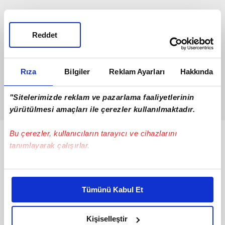
Reddet
Rıza
Bilgiler
Reklam Ayarları
Hakkında
"Sitelerimizde reklam ve pazarlama faaliyetlerinin
yürütülmesi amaçları ile çerezler kullanılmaktadır.
Bu çerezler, kullanıcıların tarayıcı ve cihazlarını
Bunlar da Var
tanımlayarak çalışırlar.
Bu çerezlere izin vermeniz halinde sizlere özel
kişiselleştirilmiş reklamlar sunabilir, sayfalarımızda sizlere
Tümünü Kabul Et
daha iyi reklam deneyimi yaşatabiliriz. Bunu yaparken
amacımızın size daha iyi bir reklam deneyimi sunmak
olduğunu ve sizlere en iyi içerikleri sunabilmek adına
Kişiselleştir