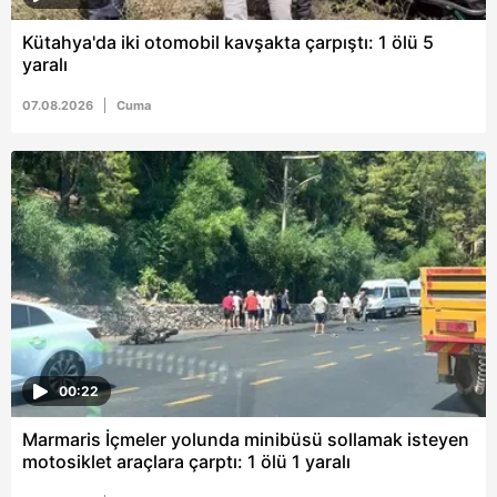
vasıtasıyla belirleyebilirsiniz. Çerezlere ilişkin detaylı bilgi
Kütahya'da iki otomobil kavşakta çarpıştı: 1 ölü 5
için Ayarlar butonuna tıklayabilir,
Çerez Bilgilendirme
yaralı
Metnimizi
ziyaret edebilirsiniz.
07.08.2026
Cuma
6698 sayılı Kişisel Verilerin Korunması Kanunu uyarınca
hazırlanmış Aydınlatma Metnimizi okumak ve sitemizde
ilgili mevzuata uygun olarak kullanılan çerezlerle ilgili bilgi
almak için lütfen
tıklayınız
.
00:22
Marmaris İçmeler yolunda minibüsü sollamak isteyen
motosiklet araçlara çarptı: 1 ölü 1 yaralı