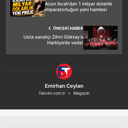
Acun Ilıcalı'dan 1 milyar dolarlık
imparatorluğun yeni hamlesi
ÖNCEKİ HABER
Usta sanatçı Zihni Göktay’a
Harbiye’de veda!
Emirhan Ceylan
Takvim.com.tr
Magazin