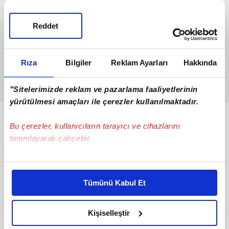
Reddet
Rıza
Bilgiler
Reklam Ayarları
Hakkında
"Sitelerimizde reklam ve pazarlama faaliyetlerinin
yürütülmesi amaçları ile çerezler kullanılmaktadır.
Bunlar da Var
Bu çerezler, kullanıcıların tarayıcı ve cihazlarını
tanımlayarak çalışırlar.
Bu çerezlere izin vermeniz halinde sizlere özel
kişiselleştirilmiş reklamlar sunabilir, sayfalarımızda sizlere
Tümünü Kabul Et
daha iyi reklam deneyimi yaşatabiliriz. Bunu yaparken
amacımızın size daha iyi bir reklam deneyimi sunmak
olduğunu ve sizlere en iyi içerikleri sunabilmek adına
Kişiselleştir
elimizden gelen çabayı gösterdiğimizi ve bu noktada,