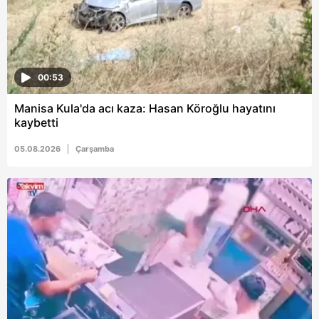
hazırlanmış Aydınlatma Metnimizi okumak ve sitemizde
ilgili mevzuata uygun olarak kullanılan çerezlerle ilgili bilgi
almak için lütfen
tıklayınız
.
00:53
Manisa Kula'da acı kaza: Hasan Köroğlu hayatını
kaybetti
05.08.2026
Çarşamba