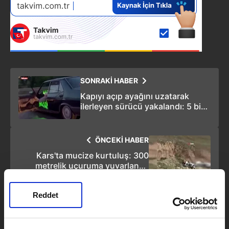
SONRAKİ HABER
Kapıyı açıp ayağını uzatarak
ilerleyen sürücü yakalandı: 5 bin
TL ceza!
ÖNCEKİ HABER
Kars'ta mucize kurtuluş: 300
metrelik uçuruma yuvarlanan
araçtan atlayarak kurtuldular
Reddet