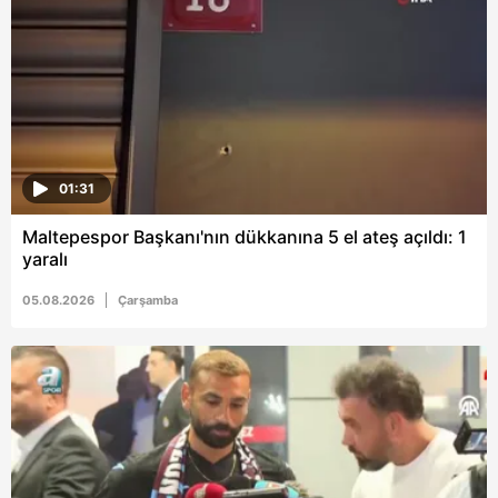
hazırlanmış Aydınlatma Metnimizi okumak ve sitemizde
ilgili mevzuata uygun olarak kullanılan çerezlerle ilgili bilgi
almak için lütfen
tıklayınız
.
01:31
Maltepespor Başkanı'nın dükkanına 5 el ateş açıldı: 1
yaralı
05.08.2026
Çarşamba