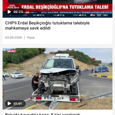
02:23
CHP'li Erdal Beşikçioğlu tutuklama talebiyle
mahkemeye sevk edildi
02.08.2026
Pazar
01:01
Bolu'da kavşakta kaza: 6 kişi yaralandı