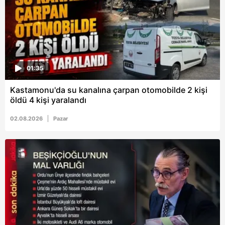
ilgili mevzuata uygun olarak kullanılan çerezlerle ilgili bilgi
almak için lütfen
tıklayınız
.
01:35
Kastamonu'da su kanalına çarpan otomobilde 2 kişi
öldü 4 kişi yaralandı
02.08.2026
Pazar