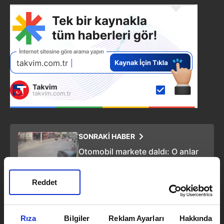
SONRAKİ HABER
Otomobil markete daldı: O anlar
kamerada!
Reddet
ÖNCEKİ HABER
Batman’da silahlı saldırı: 5 kişi
Rıza
Bilgiler
Reklam Ayarları
Hakkında
tutuklandı!