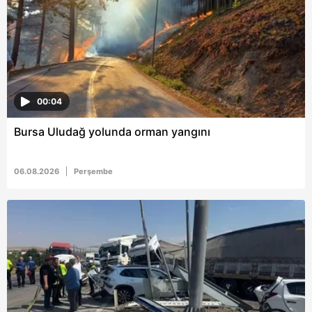
6698 sayılı Kişisel Verilerin Korunması Kanunu uyarınca
hazırlanmış Aydınlatma Metnimizi okumak ve sitemizde
ilgili mevzuata uygun olarak kullanılan çerezlerle ilgili bilgi
almak için lütfen
tıklayınız
.
00:04
Bursa Uludağ yolunda orman yangını
06.08.2026
Perşembe