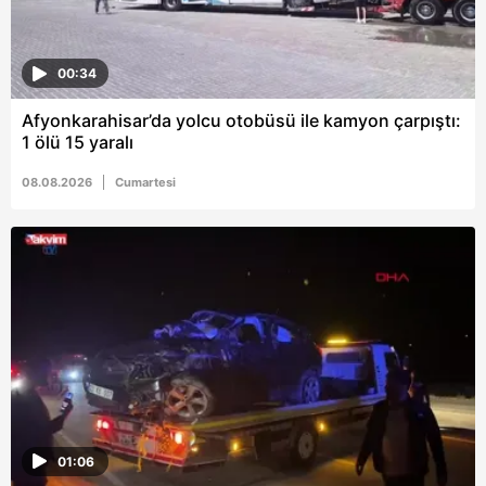
00:34
Afyonkarahisar’da yolcu otobüsü ile kamyon çarpıştı:
1 ölü 15 yaralı
08.08.2026
Cumartesi
01:06