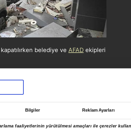
 kapatılırken belediye ve
AFAD
ekipleri
an kopan molozlar çevredeki araçların
azı binaların camları da kırıldı.
Bilgiler
Reklam Ayarları
rlama faaliyetlerinin yürütülmesi amaçları ile çerezler kullan