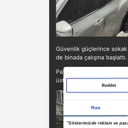
Güvenlik güçlerince sokak
de binada çalışma başlattı.
Patlamanın etkisiyle binad
üstüne düşerken çevredeki b
Reddet
Rıza
"Sitelerimizde reklam ve paza