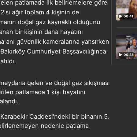
elen patlamada ilk belirlemelere göre
 2'si ağır toplam 4 kişinin de
00:41
tlamanın doğal gaz kaynaklı olduğunu
lanan bir kişinin daha hayatını
ama anı güvenlik kameralarına yansırken
di. Bakırköy Cumhuriyet Başsavcılığınca
00:35
atıldı.
 meydana gelen ve doğal gaz sıkışması
ilen patlamada 1 kişi hayatını
ralandı.
 Karabekir Caddesi'ndeki bir binanın 5.
elirlenemeyen nedenle patlama