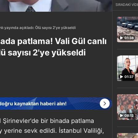
SIRADAKİ VİD
lı yayında açıkladı: Ölü sayısı 2'ye yükseldi
01:38
nada patlama! Vali Gül canlı
lü sayısı 2'ye yükseldi
01:37
 doğru kaynaktan haberi alın!
08:12
 Şirinevler'de bir binada patlama
yerine sevk edildi. İstanbul Valiliği,