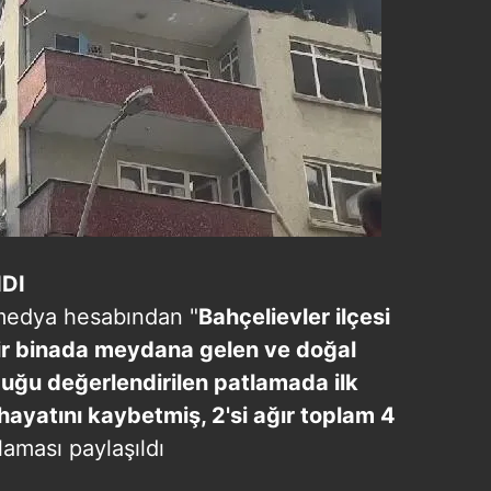
 çerezlerle ilgili bilgi almak için lütfen
tıklayınız
.
NDI
l medya hesabından "
Bahçelievler ilçesi
bir binada meydana gelen ve doğal
duğu değerlendirilen patlamada ilk
 hayatını kaybetmiş, 2'si ağır toplam 4
laması paylaşıldı