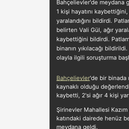
Bahçelievler'de meydana g
1 kişi hayatını kaybettiğini,
yaralandığını bildirdi. Pa
belirten Vali Gül, ağır yara
kaybettiğini bildirdi. Patl
binanın yıkılacağı bildiril
olayla ilgili soruşturma başl
Bahçelievler
'de bir binada
kaynaklı olduğu değerlendir
kaybetti, 2'si ağır 4 kişi ya
Şirinevler Mahallesi Kazım
katındaki dairede henüz b
meydana geldi.