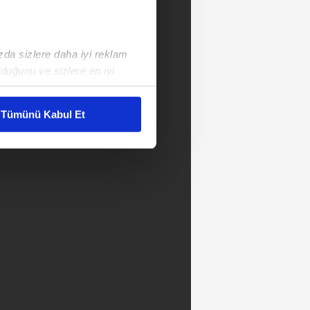
ızda sizlere daha iyi reklam
duğunu ve sizlere en iyi
liyetlerimizi karşılamak
Tümünü Kabul Et
ar gösterilmeyecektir."
çerezler kullanılmaktadır. Bu
u hizmetlerinin sunulması
i ve sizlere yönelik
nılacaktır.
kin detaylı bilgi için Ayarlar
ak ve sitemizde ilgili