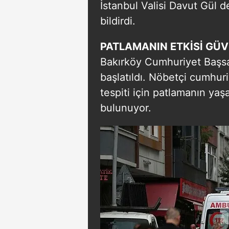
İstanbul Valisi Davut Gül de
bildirdi.
PATLAMANIN ETKİSİ GÜ
Bakırköy Cumhuriyet Başsav
başlatıldı. Nöbetçi cumhuriy
tespiti için patlamanın ya
bulunuyor.