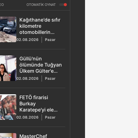
EO
OTOMATİK OYNAT
Kağıthane'de sıfır
kilometre
otomobillerin
üzerine duvar
02.08.2026
Pazar
çöktü
Güllü'nün
ölümünde Tuğyan
Ülkem Gülter'e
ağırlaştırılmış
02.08.2026
Pazar
müebbet hapis
talebi
FETÖ firarisi
Burkay
Karatepe'yi ele
veren görüntü!
02.08.2026
Pazar
MasterChef