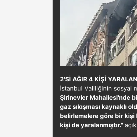
mevzuata uygun olarak kullanılan
2'Sİ AĞIR 4 KİŞİ YARALA
İstanbul Valiliğinin sosya
Şirinevler Mahallesi'nde 
gaz sıkışması kaynaklı ol
belirlemelere göre bir kişi
kişi de yaralanmıştır."
açık