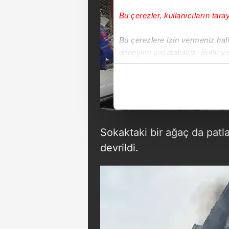
Bu çerezler, kullanıcıların tara
Bu çerezlere izin vermeniz halin
deneyimi yaşatabiliriz. Bunu y
içerikleri sunabilmek adına el
noktasında tek gelir kalemimiz 
Her halükârda, kullanıcılar, bu 
Sizlere daha iyi bir hizmet sun
Sokaktaki bir ağaç da patl
çerezler vasıtasıyla çeşitli kiş
devrildi.
amacıyla kullanılmaktadır. Diğer
reklam/pazarlama faaliyetlerinin
Çerezlere ilişkin tercihlerinizi 
butonuna tıklayabilir,
Çerez Bi
6698 sayılı Kişisel Verilerin 