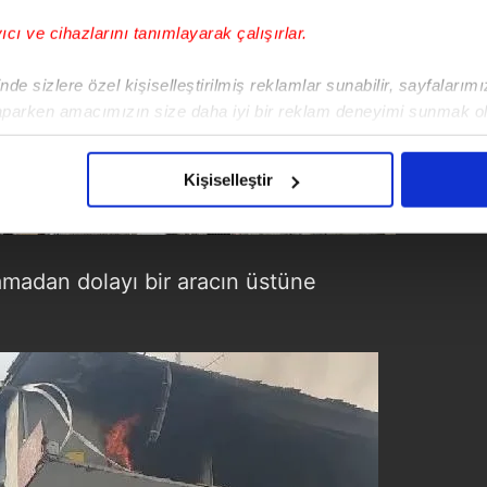
yıcı ve cihazlarını tanımlayarak çalışırlar.
de sizlere özel kişiselleştirilmiş reklamlar sunabilir, sayfalarım
aparken amacımızın size daha iyi bir reklam deneyimi sunmak ol
imizden gelen çabayı gösterdiğimizi ve bu noktada, reklamların ma
olduğunu sizlere hatırlatmak isteriz.
Kişiselleştir
çerezlere izin vermedikleri takdirde, kullanıcılara hedefli reklaml
abilmek için İnternet Sitemizde kendimize ve üçüncü kişilere ait 
amadan dolayı bir aracın üstüne
isel verileriniz işlenmekte olup gerekli olan çerezler bilgi toplum
 çerezler, sitemizin daha işlevsel kılınması ve kişiselleştirilmes
 yapılması, amaçlarıyla sınırlı olarak açık rızanız dahilinde kulla
aşağıda yer alan panel vasıtasıyla belirleyebilirsiniz. Çerezlere iliş
lgilendirme Metnimizi
ziyaret edebilirsiniz.
Korunması Kanunu uyarınca hazırlanmış Aydınlatma Metnimizi okum