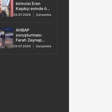
birincisi Eren
Kaşıkçı evinde ölü
bulundu
29.07.2026
Çarşamba
AHBAP
soruşturması:
Farah Zeynep
Abdullah ifadeye
29.07.2026
Çarşamba
çağrıldı! İşte
Babala TV
ofisinden yardım
istediği
konuşması