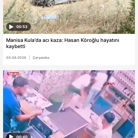
00:53
Manisa Kula'da acı kaza: Hasan Köroğlu hayatını
kaybetti
05.08.2026
Çarşamba
00:40