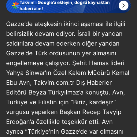
Takvim'i Google'a ekleyin, doğru kaynaktan
haberi alın!
Gazze’de ateşkesin ikinci aşaması ile ilgili
belirsizlik devam ediyor. İsrail bir yandan
saldırılara devam ederken diğer yandan
Gazze’de Türk ordusunun yer almasını
engellemeye çalışıyor. Şehit Hamas lideri
Yahya Sinwar’ın Özel Kalem Müdürü Kemal
Ebu Avn, Takvim.com.tr Dış Haberler
Editörü Beyza Türkyılmaz’a konuştu. Avn,
Türkiye ve Filistin için “Biriz, kardeşiz”
vurgusu yaparken Başkan Recep Tayyip
Erdoğan’a özellikle teşekkür etti. Avn
ayrıca “Türkiye’nin Gazze’de var olmasını