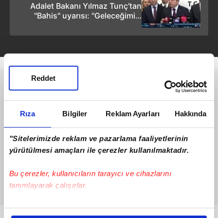
Adalet Bakanı Yılmaz Tunç'tan
"Bahis" uyarısı: ''Geleceğimizi
tehdit ediyor!''
Reddet
Rıza
Bilgiler
Reklam Ayarları
Hakkında
"Sitelerimizde reklam ve pazarlama faaliyetlerinin
yürütülmesi amaçları ile çerezler kullanılmaktadır.
Bu çerezler, kullanıcıların tarayıcı ve cihazlarını
tanımlayarak çalışırlar.
Bu çerezlere izin vermeniz halinde sizlere özel