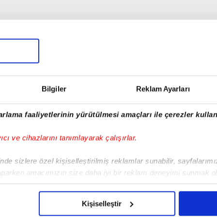
Bilgiler
Reklam Ayarları
rlama faaliyetlerinin yürütülmesi amaçları ile çerezler kullan
yıcı ve cihazlarını tanımlayarak çalışırlar.
de sizlere özel kişiselleştirilmiş reklamlar sunabilir, sayfalarım
00:12
01:24
aparken amacımızın size daha iyi bir reklam deneyimi sunmak ol
imizden gelen çabayı gösterdiğimizi ve bu noktada, reklamların ma
HP'li belediye İzmir'i
Kütahya'da iki otomobil
olduğunu sizlere hatırlatmak isteriz.
aderine terk etti:
kafa kafaya çarpıştı:
Kişiselleştir
lsancak çamur
Ayşe Yalçın hayatını