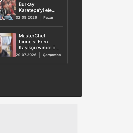
Burkay
Karatepe'yi ele
veren görüntü!
02.08.2026
Pazar
MasterChef
birincisi Eren
Kaşıkçı evinde ölü
bulundu
29.07.2026
Çarşamba