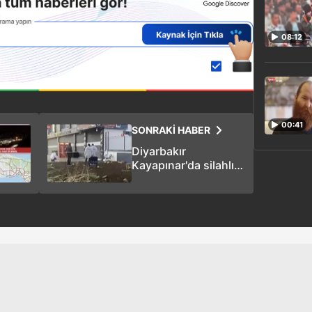
08:12
00:41
SONRAKİ HABER
Diyarbakır
Kayapınar'da silahlı
kavga! Kasap
dükkanı kana
bulandı: 2 ölü, 2
yaralı!