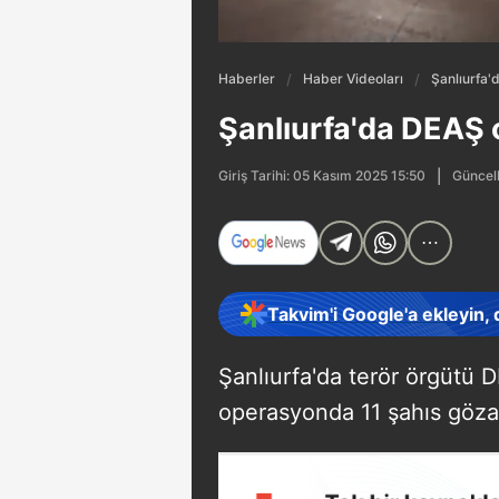
Haberler
Haber Videoları
Şanlıurfa'
Şanlıurfa'da DEAŞ 
Güncell
Giriş Tarihi: 05 Kasım 2025 15:50
Takvim'i Google'a ekleyin,
Şanlıurfa'da terör örgütü
operasyonda 11 şahıs gözalt