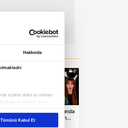
Hakkında
ılmaktadır.
ızda sizlere daha iyi reklam
01:59
duğunu ve sizlere en iyi
liyetlerimizi karşılamak
Ahbap soruşturmasında
ünlüler çark etti: Dün
Tümünü Kabul Et
bağış topluyorlardı