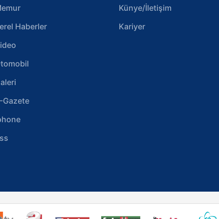
emur
Künye/İletişim
erel Haberler
Kariyer
ideo
tomobil
aleri
-Gazete
phone
ss