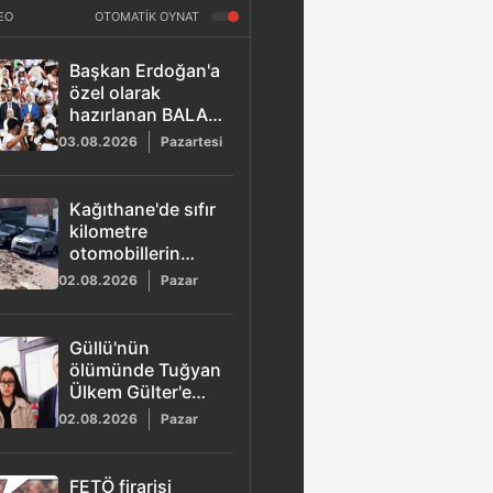
EO
OTOMATİK OYNAT
Başkan Erdoğan'a
özel olarak
hazırlanan BALA
şarkısı yayımlandı
03.08.2026
Pazartesi
Kağıthane'de sıfır
kilometre
otomobillerin
üzerine duvar
02.08.2026
Pazar
çöktü
Güllü'nün
ölümünde Tuğyan
Ülkem Gülter'e
ağırlaştırılmış
02.08.2026
Pazar
müebbet hapis
talebi
FETÖ firarisi