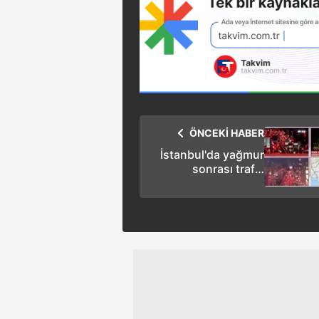
ÖNCEKİ HABER
İstanbul'da yağmur
sonrası trafik
yoğunluğu yüzde 90!