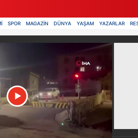
İ
SPOR
MAGAZİN
DÜNYA
YAŞAM
YAZARLAR
RE