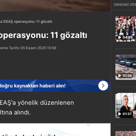
SIRADAKİ VİD
da DEAŞ operasyonu: 11 gözaltı
operasyonu: 11 gözaltı
04:55
eme Tarihi: 05 Kasım 2025 15:56
01:38
 doğru kaynaktan haberi alın!
 DEAŞ'a yönelik düzenlenen
ına alındı.
01:37