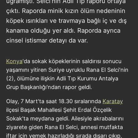
uğramıştı. Selci’nin Adli Tıp raporu ortaya
çıktı. Raporda minik kızın ölüm nedeninin
köpek ısırıkları ve travmaya bağlı iç ve dış
kanama olduğu yer aldı. Raporda ayrıca
cinsel istismar detayı da var.
Konya
'da sokak köpeklerinin saldırısı sonucu
yaşamını yitiren Suriye uyruklu Rana El Selci'nin
(2), ölümüne ilişkin Adli Tıp Kurumu Antalya
Grup Başkanlığı'ndan rapor geldi.
Olay, 7 Mart'ta saat 18.30 sıralarında
Karatay
ilçesi Başak Mahallesi Şehit Erdal Özçelik
Sokak'ta meydana geldi. Ailesiyle akrabalarını
ziyarete giden Rana El Selci, annesi mutfakta
iftar için yemek hazırladığı sırada dışarı çıkıp,