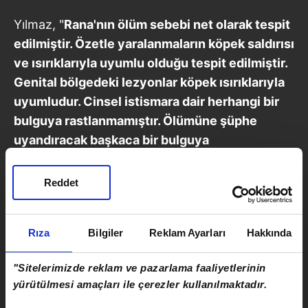
Yılmaz, "
Rana'nın ölüm sebebi net olarak tespit
edilmiştir. Özetle yaralanmaların köpek saldırısı
ve ısırıklarıyla uyumlu olduğu tespit edilmiştir.
Genital bölgedeki lezyonlar köpek ısırıklarıyla
uyumludur. Cinsel istismara dair herhangi bir
bulguya rastlanmamıştır. Ölümüne şüphe
uyandıracak başkaca bir bulguya
rastlanmamıştır. Ancak ne yazık ki bazı sosyal
medya hesapları asılsız ve dayanaksız
Reddet
iddialarla aileyi daha zor bir duruma sokmakta,
kamuoyunu yanlış bilgilendirmektedirler.
Rıza
Bilgiler
Reklam Ayarları
Hakkında
Gerçek dışı bilgileri yayan, kamuoyunu
yanıltan ve müvekkil aileye iftira atan kişi ve
"Sitelerimizde reklam ve pazarlama faaliyetlerinin
kuruluşlar hakkında yasal işlemler başlatılacak
yürütülmesi amaçları ile çerezler kullanılmaktadır.
ve savcılığa suç duyurusunda bulunulacaktır.