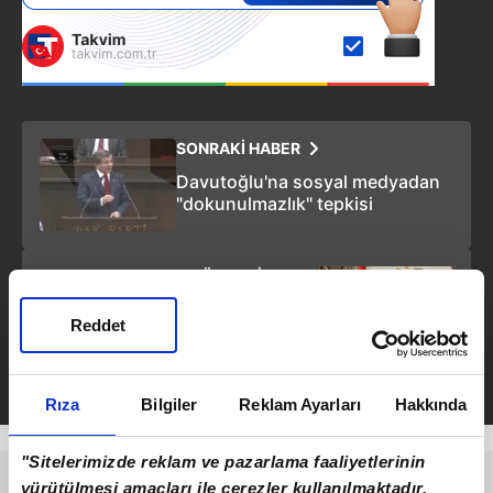
SONRAKİ HABER
Davutoğlu'na sosyal medyadan
"dokunulmazlık" tepkisi
ÖNCEKİ HABER
Son dakika: Başkan Erdoğan -
Reddet
MHP lideri Bahçeli görüşmesinde
dikkat çeken plaka detayı
Rıza
Bilgiler
Reklam Ayarları
Hakkında
"Sitelerimizde reklam ve pazarlama faaliyetlerinin
yürütülmesi amaçları ile çerezler kullanılmaktadır.