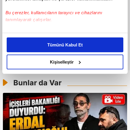
Bu çerezler, kullanıcıların tarayıcı ve cihazlarını
tanımlayarak çalışırlar.
Bu çerezlere izin vermeniz halinde sizlere özel
kişiselleştirilmiş reklamlar sunabilir, sayfalarımızda sizlere
Tümünü Kabul Et
daha iyi reklam deneyimi yaşatabiliriz. Bunu yaparken
amacımızın size daha iyi bir reklam deneyimi sunmak
olduğunu ve sizlere en iyi içerikleri sunabilmek adına
Kişiselleştir
elimizden gelen çabayı gösterdiğimizi ve bu noktada,
reklamların maliyetlerimizi karşılamak noktasında tek gelir
Bunlar da Var
kalemimiz olduğunu sizlere hatırlatmak isteriz.
Her halükârda, kullanıcılar, bu çerezlere izin vermedikleri
takdirde, kullanıcılara hedefli reklamlar
gösterilmeyecektir."
Sizlere daha iyi bir hizmet sunabilmek için İnternet