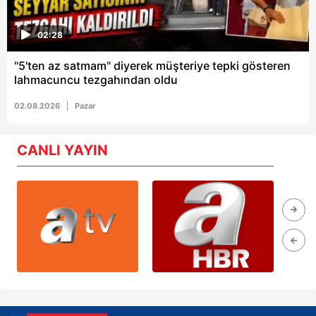
02:28
"5'ten az satmam" diyerek müşteriye tepki gösteren
lahmacuncu tezgahından oldu
02.08.2026
Pazar
CANLI YAYIN