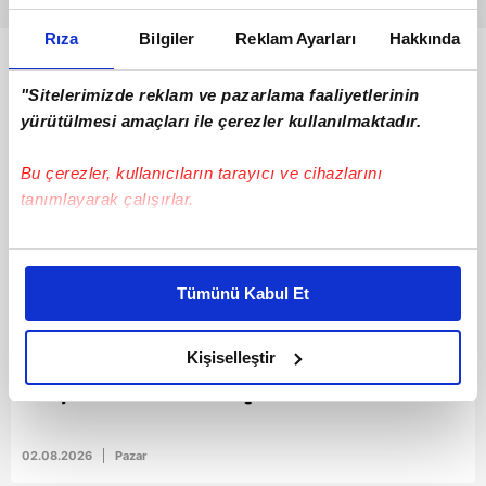
Rıza
Bilgiler
Reklam Ayarları
Hakkında
Bunlar da Var
"Sitelerimizde reklam ve pazarlama faaliyetlerinin
yürütülmesi amaçları ile çerezler kullanılmaktadır.
Bu çerezler, kullanıcıların tarayıcı ve cihazlarını
tanımlayarak çalışırlar.
Bu çerezlere izin vermeniz halinde sizlere özel
kişiselleştirilmiş reklamlar sunabilir, sayfalarımızda sizlere
Tümünü Kabul Et
daha iyi reklam deneyimi yaşatabiliriz. Bunu yaparken
amacımızın size daha iyi bir reklam deneyimi sunmak
00:36
olduğunu ve sizlere en iyi içerikleri sunabilmek adına
Kişiselleştir
elimizden gelen çabayı gösterdiğimizi ve bu noktada,
Ukrayna Karadeniz'de Rus gemisini batırdı!
reklamların maliyetlerimizi karşılamak noktasında tek gelir
kalemimiz olduğunu sizlere hatırlatmak isteriz.
02.08.2026
Pazar
Her halükârda, kullanıcılar, bu çerezlere izin vermedikleri