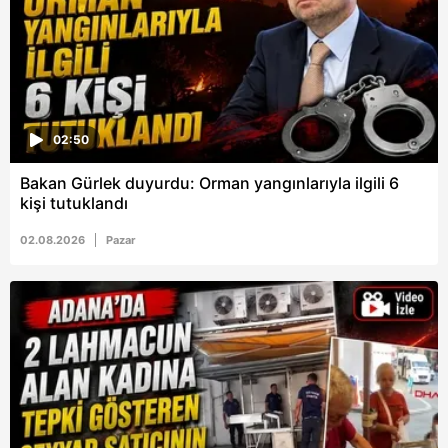
6698 sayılı Kişisel Verilerin Korunması Kanunu uyarınca
hazırlanmış Aydınlatma Metnimizi okumak ve sitemizde
ilgili mevzuata uygun olarak kullanılan çerezlerle ilgili bilgi
almak için lütfen
tıklayınız
.
02:50
Bakan Gürlek duyurdu: Orman yangınlarıyla ilgili 6
kişi tutuklandı
02.08.2026
Pazar