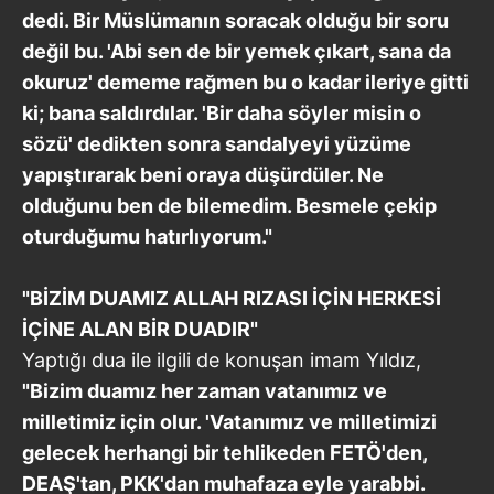
dedi. Bir Müslümanın soracak olduğu bir soru
değil bu. 'Abi sen de bir yemek çıkart, sana da
okuruz' dememe rağmen bu o kadar ileriye gitti
ki; bana saldırdılar. 'Bir daha söyler misin o
sözü' dedikten sonra sandalyeyi yüzüme
yapıştırarak beni oraya düşürdüler. Ne
olduğunu ben de bilemedim. Besmele çekip
oturduğumu hatırlıyorum."
"BİZİM DUAMIZ ALLAH RIZASI İÇİN HERKESİ
İÇİNE ALAN BİR DUADIR"
Yaptığı dua ile ilgili de konuşan imam Yıldız,
"Bizim duamız her zaman vatanımız ve
milletimiz için olur. 'Vatanımız ve milletimizi
gelecek herhangi bir tehlikeden FETÖ'den,
DEAŞ'tan, PKK'dan muhafaza eyle yarabbi.