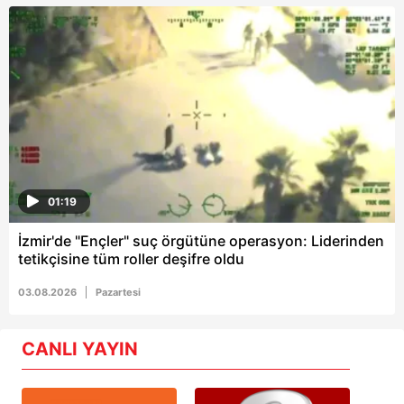
01:19
İzmir'de "Ençler" suç örgütüne operasyon: Liderinden
tetikçisine tüm roller deşifre oldu
03.08.2026
Pazartesi
CANLI YAYIN