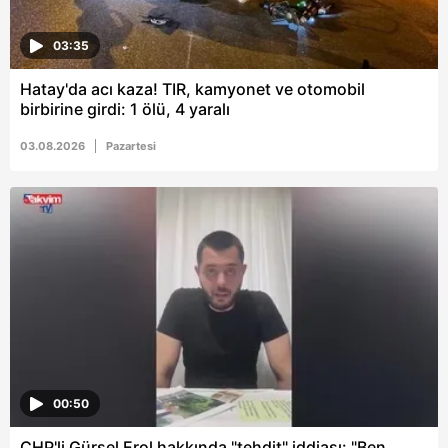
03:35
Hatay'da acı kaza! TIR, kamyonet ve otomobil
birbirine girdi: 1 ölü, 4 yaralı
03.08.2026
Pazartesi
00:50
CHP'li Gürsel Erol hakkında "tehdit" iddiası: "Ben