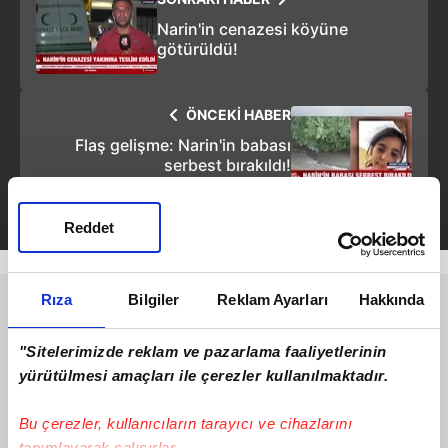
Narin'in cenazesi köyüne
götürüldü!
ÖNCEKİ HABER
Flaş gelişme: Narin'in babası
serbest bırakıldı!
Reddet
Rıza
Bilgiler
Reklam Ayarları
Hakkında
"Sitelerimizde reklam ve pazarlama faaliyetlerinin
yürütülmesi amaçları ile çerezler kullanılmaktadır.
Bu çerezler, kullanıcıların tarayıcı ve cihazlarını
tanımlayarak çalışırlar.