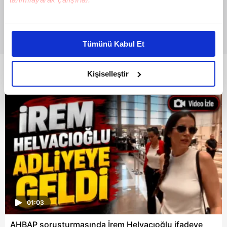
Bu çerezlere izin vermeniz halinde sizlere özel
kişiselleştirilmiş reklamlar sunabilir, sayfalarımızda sizlere
Tümünü Kabul Et
daha iyi reklam deneyimi yaşatabiliriz. Bunu yaparken
amacımızın size daha iyi bir reklam deneyimi sunmak
Bunlar da Var
olduğunu ve sizlere en iyi içerikleri sunabilmek adına
Kişiselleştir
elimizden gelen çabayı gösterdiğimizi ve bu noktada,
reklamların maliyetlerimizi karşılamak noktasında tek gelir
kalemimiz olduğunu sizlere hatırlatmak isteriz.
Her halükârda, kullanıcılar, bu çerezlere izin vermedikleri
takdirde, kullanıcılara hedefli reklamlar
gösterilmeyecektir."
Sizlere daha iyi bir hizmet sunabilmek için İnternet
Sitemizde kendimize ve üçüncü kişilere ait çerezler
01:03
kullanılmaktadır. Bu çerezler vasıtasıyla çeşitli kişisel
verileriniz işlenmekte olup gerekli olan çerezler bilgi
AHBAP soruşturmasında İrem Helvacıoğlu ifadeye