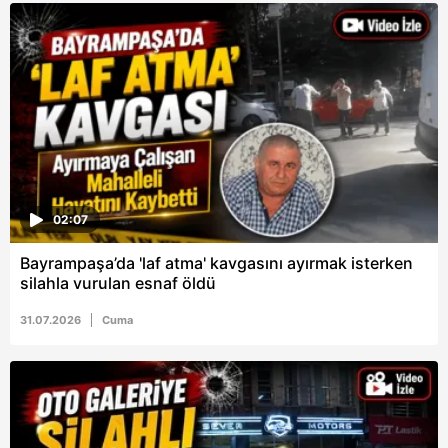
02:07
Bayrampaşa’da 'laf atma' kavgasını ayırmak isterken
silahla vurulan esnaf öldü
31.07.2026
Cuma