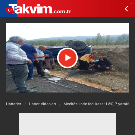
Haberler
Haber Videoları
Mecitözü'nde feci kaza: 1 ölü, 7 yaralı!