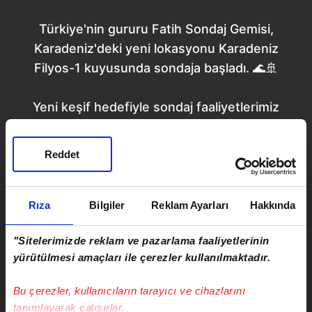
Türkiye'nin gururu Fatih Sondaj Gemisi,
Karadeniz'deki yeni lokasyonu Karadeniz
Filyos-1 kuyusunda sondaja başladı. 🌊🚢
Yeni keşif hedefiyle sondaj faaliyetlerimiz
hız kesmeden devam ediyor.
#TPAO
#EnerjideBağımsızTürkiye
Reddet
pic.twitter.com/o91zdzjtLS
— Türkiye Petrolleri A.O.
Rıza
Bilgiler
Reklam Ayarları
Hakkında
(@trpetrolleri)
September 29,
"Sitelerimizde reklam ve pazarlama faaliyetlerinin
2023
yürütülmesi amaçları ile çerezler kullanılmaktadır.
Bu çerezler, kullanıcıların tarayıcı ve cihazlarını
tanımlayarak çalışırlar.