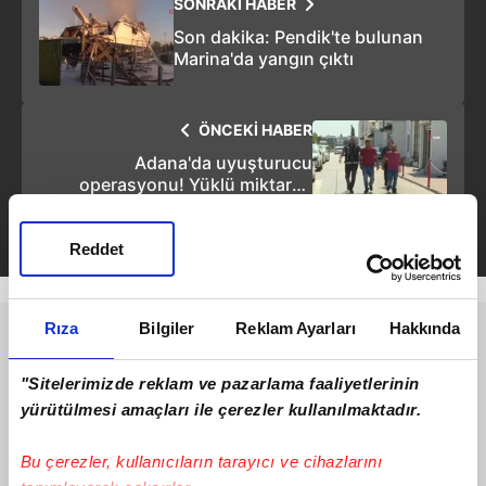
SONRAKİ HABER
Son dakika: Pendik'te bulunan
Marina'da yangın çıktı
ÖNCEKİ HABER
Adana'da uyuşturucu
operasyonu! Yüklü miktarda
esrar yakalandı
Reddet
Rıza
Bilgiler
Reklam Ayarları
Hakkında
"Sitelerimizde reklam ve pazarlama faaliyetlerinin
yürütülmesi amaçları ile çerezler kullanılmaktadır.
Bu çerezler, kullanıcıların tarayıcı ve cihazlarını