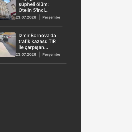
şüpheli ölüm:
Otelin 5'inci
katından düşen
23.07.2026
Perşembe
aşçı hayatını
kaybetti
İzmir Bornova'da
trafik kazası: TIR
ile çarpışan
forkliftin kadın
23.07.2026
Perşembe
sürücüsü hayatını
kaybetti