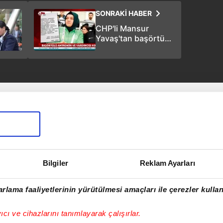
SONRAKİ HABER
CHP'li Mansur
Yavaş'tan başörtüsü
kıyımı! Antrenör ve
yardımcısını kovdu
Bilgiler
Reklam Ayarları
rlama faaliyetlerinin yürütülmesi amaçları ile çerezler kullan
yıcı ve cihazlarını tanımlayarak çalışırlar.