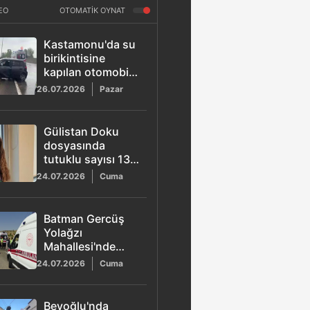
EO
OTOMATİK OYNAT
Kastamonu'da su
birikintisine
kapılan otomobil
direğe çarptı: 3
26.07.2026
Pazar
yaralı
Gülistan Doku
dosyasında
tutuklu sayısı 13'e
yükseldi:
24.07.2026
Cuma
Güvenlik
korucusu
tutuklandı
Batman Gercüş
Yolağzı
Mahallesi'nde
minibüs ve
24.07.2026
Cuma
otomobil çarpıştı:
11 kişi yaralandı
Beyoğlu'nda