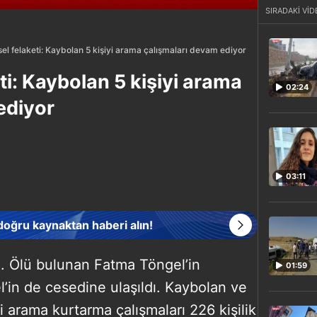
SIRADAKİ VİD
el felaketi: Kaybolan 5 kişiyi arama çalışmaları devam ediyor
ti: Kaybolan 5 kişiyi arama
02:24
ediyor
03:11
 doğru kaynaktan haberi alın!
dı. Ölü bulunan Fatma Töngel’in
01:59
’in de cesedine ulaşıldı. Kaybolan ve
 arama kurtarma çalışmaları 226 kişilik