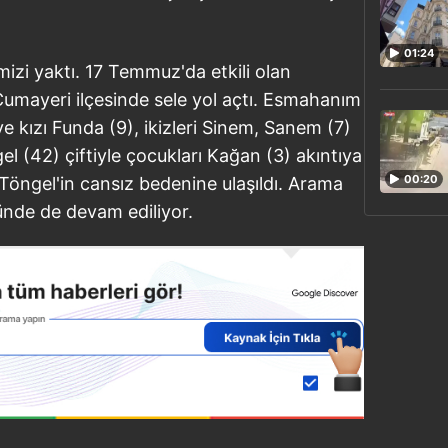
01:24
mizi yaktı. 17 Temmuz'da etkili olan
umayeri ilçesinde sele yol açtı. Esmahanım
 kızı Funda (9), ikizleri Sinem, Sanem (7)
l (42) çiftiyle çocukları Kağan (3) akıntıya
00:20
öngel'in cansız bedenine ulaşıldı. Arama
ünde de devam ediliyor.