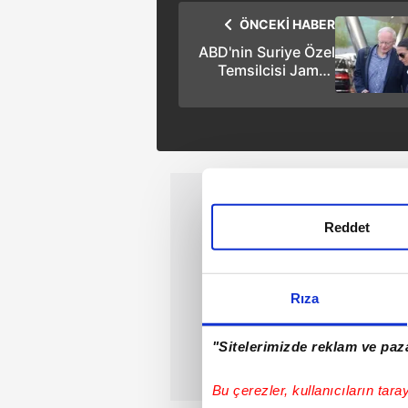
ÖNCEKİ HABER
ABD'nin Suriye Özel
Temsilcisi James
Jeffrey
başkanlığındaki
ABD'li heyet
Türkiye'de
Reddet
Rıza
"Sitelerimizde reklam ve paza
Bu çerezler, kullanıcıların tara