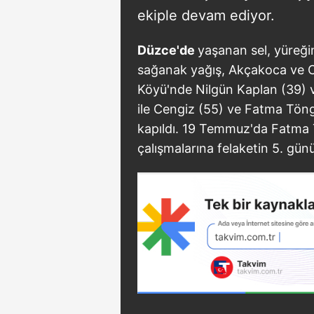
ekiple devam ediyor.
Düzce'de
yaşanan sel, yüreği
sağanak yağış, Akçakoca ve C
Köyü'nde Nilgün Kaplan (39) ve
ile Cengiz (55) ve Fatma Tönge
kapıldı. 19 Temmuz'da Fatma T
çalışmalarına felaketin 5. gün