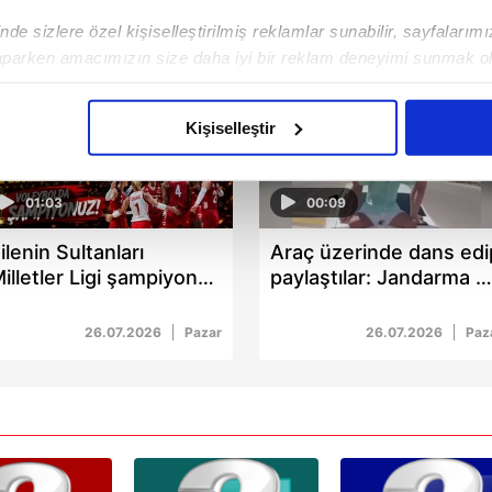
de sizlere özel kişiselleştirilmiş reklamlar sunabilir, sayfalarım
aparken amacımızın size daha iyi bir reklam deneyimi sunmak ol
imizden gelen çabayı gösterdiğimizi ve bu noktada, reklamların ma
olduğunu sizlere hatırlatmak isteriz.
Kişiselleştir
çerezlere izin vermedikleri takdirde, kullanıcılara hedefli reklaml
01:03
00:09
abilmek için İnternet Sitemizde kendimize ve üçüncü kişilere ait 
isel verileriniz işlenmekte olup gerekli olan çerezler bilgi toplum
ilenin Sultanları
Araç üzerinde dans edi
 çerezler, sitemizin daha işlevsel kılınması ve kişiselleştirilmes
illetler Ligi şampiyonu:
paylaştılar: Jandarma 3
 yapılması, amaçlarıyla sınırlı olarak açık rızanız dahilinde kulla
rezilya'yı 3-1 devirdik
kişiyi yakaladı
26.07.2026
Pazar
26.07.2026
Paz
aşağıda yer alan panel vasıtasıyla belirleyebilirsiniz. Çerezlere iliş
lgilendirme Metnimizi
ziyaret edebilirsiniz.
Korunması Kanunu uyarınca hazırlanmış Aydınlatma Metnimizi okum
 çerezlerle ilgili bilgi almak için lütfen
tıklayınız
.