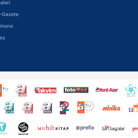
aleri
-Gazete
phone
ss