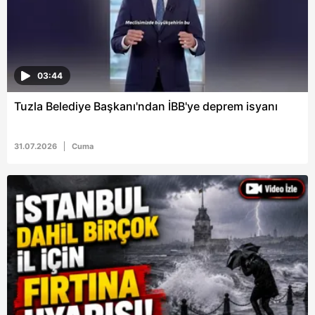
sınırlı olarak açık rızanız dahilinde kullanılacaktır.
Çerezlere ilişkin tercihlerinizi aşağıda yer alan panel
vasıtasıyla belirleyebilirsiniz. Çerezlere ilişkin detaylı bilgi
için Ayarlar butonuna tıklayabilir,
Çerez Bilgilendirme
03:44
Metnimizi
ziyaret edebilirsiniz.
Tuzla Belediye Başkanı'ndan İBB'ye deprem isyanı
6698 sayılı Kişisel Verilerin Korunması Kanunu uyarınca
hazırlanmış Aydınlatma Metnimizi okumak ve sitemizde
31.07.2026
Cuma
ilgili mevzuata uygun olarak kullanılan çerezlerle ilgili bilgi
almak için lütfen
tıklayınız
.