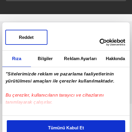
Reddet
Rıza
Bilgiler
Reklam Ayarları
Hakkında
"Sitelerimizde reklam ve pazarlama faaliyetlerinin
yürütülmesi amaçları ile çerezler kullanılmaktadır.
Bu çerezler, kullanıcıların tarayıcı ve cihazlarını
tanımlayarak çalışırlar.
Bunlar da Var
Bu çerezlere izin vermeniz halinde sizlere özel
kişiselleştirilmiş reklamlar sunabilir, sayfalarımızda sizlere
Tümünü Kabul Et
daha iyi reklam deneyimi yaşatabiliriz. Bunu yaparken