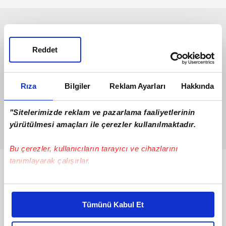
Reddet
Rıza
Bilgiler
Reklam Ayarları
Hakkında
"Sitelerimizde reklam ve pazarlama faaliyetlerinin
yürütülmesi amaçları ile çerezler kullanılmaktadır.
Bu çerezler, kullanıcıların tarayıcı ve cihazlarını
tanımlayarak çalışırlar.
Bunlar da Var
Bu çerezlere izin vermeniz halinde sizlere özel
kişiselleştirilmiş reklamlar sunabilir, sayfalarımızda sizlere
Tümünü Kabul Et
daha iyi reklam deneyimi yaşatabiliriz. Bunu yaparken
amacımızın size daha iyi bir reklam deneyimi sunmak