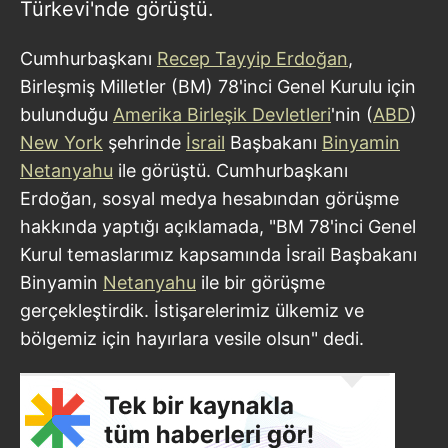
Türkevi'nde görüştü.
Cumhurbaşkanı
Recep Tayyip Erdoğan
,
Birleşmiş Milletler (BM) 78'inci Genel Kurulu için
bulunduğu
Amerika Birleşik Devletleri
'nin (
ABD
)
New York
şehrinde
İsrail
Başbakanı
Binyamin
Netanyahu
ile görüştü. Cumhurbaşkanı
Erdoğan, sosyal medya hesabından görüşme
hakkında yaptığı açıklamada, "BM 78'inci Genel
Kurul temaslarımız kapsamında İsrail Başbakanı
Binyamin
Netanyahu
ile bir görüşme
gerçekleştirdik. İstişarelerimiz ülkemiz ve
bölgemiz için hayırlara vesile olsun" dedi.