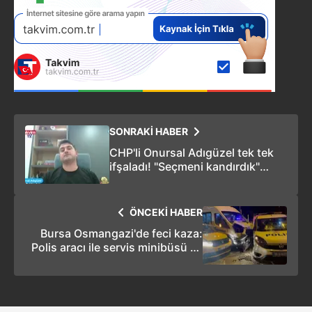
SONRAKİ HABER
CHP'li Onursal Adıgüzel tek tek
ifşaladı! "Seçmeni kandırdık"
itirafı: Anketler seçim
sonuçlarıyla uyumluydu... Canan
Kaftancıoğlu'na da salladı
ÖNCEKİ HABER
Bursa Osmangazi'de feci kaza:
Polis aracı ile servis minibüsü ve
taksi çarpıştı: 3'ü polis 6 yaralı