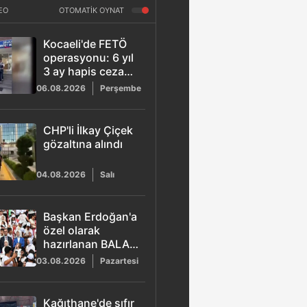
EO
OTOMATİK OYNAT
Kocaeli'de FETÖ
operasyonu: 6 yıl
3 ay hapis cezası
bulunan ihraç
06.08.2026
Perşembe
kıdemli albay
yakalandı
CHP'li İlkay Çiçek
gözaltına alındı
04.08.2026
Salı
Başkan Erdoğan'a
özel olarak
hazırlanan BALA
şarkısı yayımlandı
03.08.2026
Pazartesi
Kağıthane'de sıfır