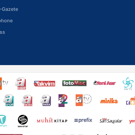
-Gazete
phone
ss