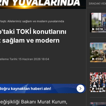
SIRADAKİ VİD
laştı: Ailelerimiz sağlam ve modern yuvalarında
00:16
taki TOKİ konutlarını
iz sağlam ve modern
lleme Tarihi: 15 Haziran 2026 18:04
01:02
 doğru kaynaktan haberi alın!
04:55
Değişikliği Bakanı Murat Kurum,