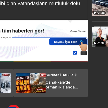
ibi olan vatandaşların mutluluk dolu
01:38
01:37
SONRAKİ HABER
Çanakkale'de
ormanlık alanda
yangın: Ekipler
müdahale ediyor