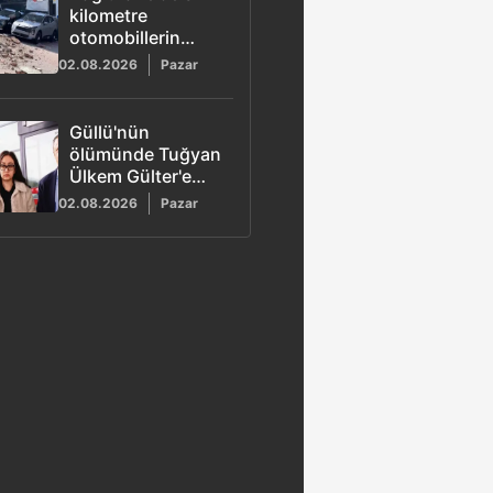
kilometre
otomobillerin
üzerine duvar
02.08.2026
Pazar
çöktü
Güllü'nün
ölümünde Tuğyan
Ülkem Gülter'e
ağırlaştırılmış
02.08.2026
Pazar
müebbet hapis
talebi