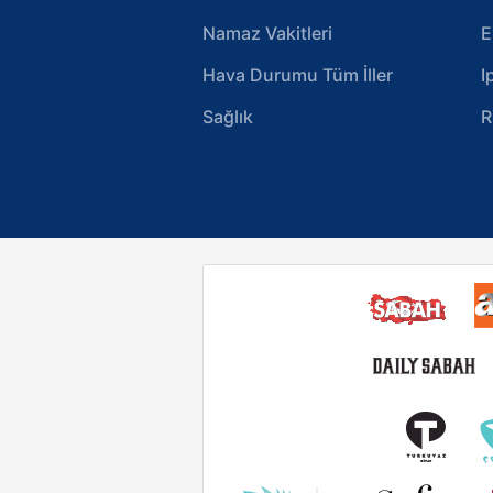
Namaz Vakitleri
E
Hava Durumu Tüm İller
I
Sağlık
R