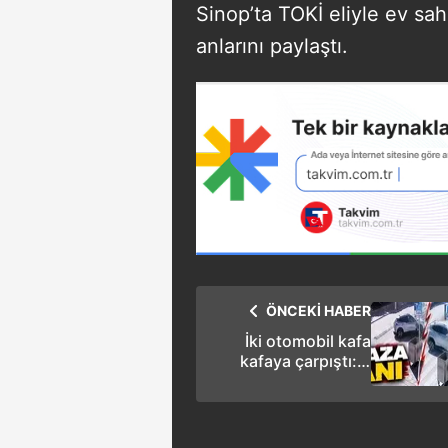
Sinop’ta TOKİ eliyle ev sah
anlarını paylaştı.
ÖNCEKİ HABER
İki otomobil kafa
kafaya çarpıştı: 3
yaralı