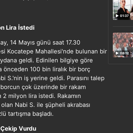
01:37
n Lira İstedi
lay, 14 Mayıs günü saat 17.30
esi Kocatepe Mahallesi'nde bulunan bir
08:12
ydana geldi. Edinilen bilgiye göre
a önceden 100 bin liralık bir borç
bi S.'nin iş yerine geldi. Parasını talep
l borcun çok üzerinde bir rakam
 2 milyon lira istedi. Rakamın
olan Nabi S. ile şüpheli akrabası
lü tartışma başladı.
ı Çekip Vurdu