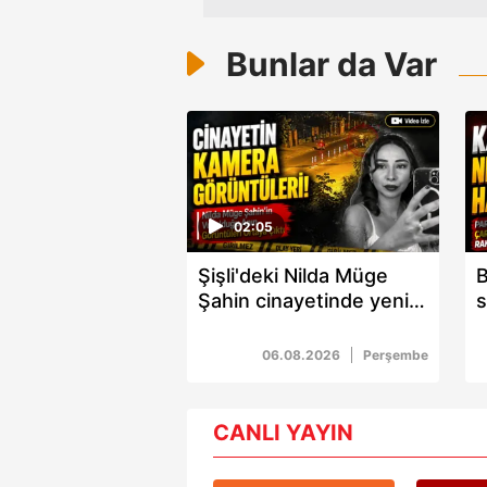
Bunlar da Var
02:05
Şişli'deki Nilda Müge
B
Şahin cinayetinde yeni
s
gelişme: Güvenlik
a
kamerası görüntüleri
r
06.08.2026
Perşembe
ortaya çıktı
y
CANLI YAYIN