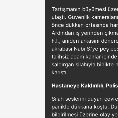
Tartışmanın büyümesi üzeri
ulaştı. Güvenlik kameraları
önce dükkan ortasında hara
Ardından iş yerinden çıkm
F.İ., aniden arkasını döner
akrabası Nabi S.'ye peş peş
talihsiz adam kanlar içind
saldırgan silahıyla birlikte
karıştı.
Hastaneye Kaldırıldı, Poli
Silah seslerini duyan çevr
panikle dükkana koştu. Du
bildirilmesi üzerine olay ye