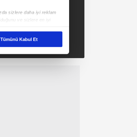
ızda sizlere daha iyi reklam
duğunu ve sizlere en iyi
liyetlerimizi karşılamak
Tümünü Kabul Et
ar gösterilmeyecektir."
çerezler kullanılmaktadır. Bu
u hizmetlerinin sunulması
i ve sizlere yönelik
nılacaktır.
kin detaylı bilgi için Ayarlar
ak ve sitemizde ilgili