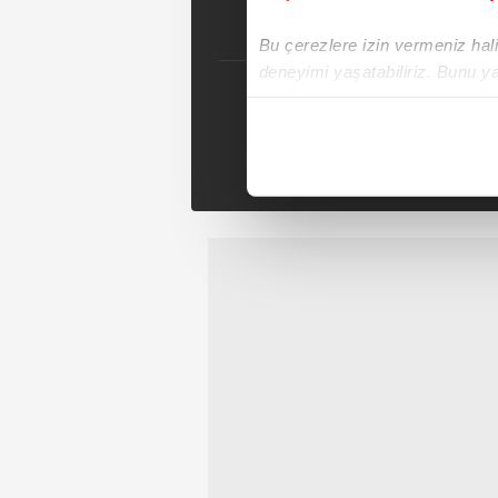
Bu çerezlere izin vermeniz halin
deneyimi yaşatabiliriz. Bunu y
içerikleri sunabilmek adına el
Se
noktasında tek gelir kalemimiz 
Tak
Her halükârda, kullanıcılar, bu 
Sizlere daha iyi bir hizmet sun
çerezler vasıtasıyla çeşitli kiş
amacıyla kullanılmaktadır. Diğer
reklam/pazarlama faaliyetlerinin
Çerezlere ilişkin tercihlerinizi 
butonuna tıklayabilir,
Çerez Bi
6698 sayılı Kişisel Verilerin 
mevzuata uygun olarak kullanılan