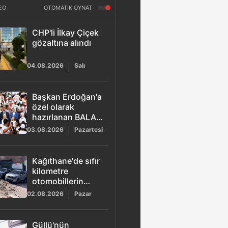
EO
OTOMATİK OYNAT
CHP'li İlkay Çiçek
gözaltına alındı
04.08.2026
Salı
Başkan Erdoğan'a
özel olarak
hazırlanan BALA
şarkısı yayımlandı
03.08.2026
Pazartesi
Kağıthane'de sıfır
kilometre
otomobillerin
üzerine duvar
02.08.2026
Pazar
çöktü
Güllü'nün