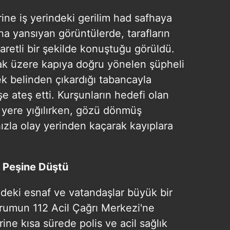
ne iş yerindeki gerilim had safhaya
na yansıyan görüntülerde, tarafların
retli bir şekilde konuştuğu görüldü.
ak üzere kapıya doğru yönelen şüpheli
ek belinden çıkardığı tabancayla
e ateş etti. Kurşunların hedefi olan
e yere yığılırken, gözü dönmüş
 hızla olay yerinden kaçarak kayıplara
s Peşine Düştü
edeki esnaf ve vatandaşlar büyük bir
rumun 112 Acil Çağrı Merkezi'ne
rine kısa sürede polis ve acil sağlık