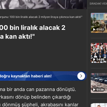
SIRADAKİ VİD
şunu: 100 bin liralık alacak 2 milyon liraya çıkınca kan aktı!"
0 bin liralık alacak 2
01:02
a kan aktı!"
04:55
 doğru kaynaktan haberi alın!
şma bir anda can pazarına dönüştü.
01:38
kasını dönüp belinden çıkardığı
 dönmüş şüpheli, akrabasını kanlar