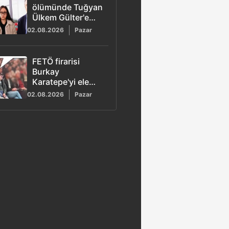
ölümünde Tuğyan
Ülkem Gülter'e
ağırlaştırılmış
02.08.2026
Pazar
müebbet hapis
talebi
FETÖ firarisi
Burkay
Karatepe'yi ele
veren görüntü!
02.08.2026
Pazar