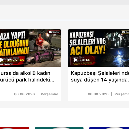
02:25
01:14
ursa'da alkollü kadın
Kapuzbaşı Şelaleleri'nd
ürücü park halindeki
suya düşen 14 yaşındak
raca çarptı: Sürücünün
Ela yaşamını yitirdi
ahat tavırları şaşkınlık
06.08.2026
Perşembe
06.08.2026
Perşem
arattı