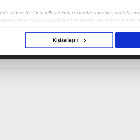
de sizlere özel kişiselleştirilmiş reklamlar sunabilir, sayfalarım
aparken amacımızın size daha iyi bir reklam deneyimi sunmak ol
imizden gelen çabayı gösterdiğimizi ve bu noktada, reklamların ma
rkan Cortaoğlu
olduğunu sizlere hatırlatmak isteriz.
Kişiselleştir
vim.com.tr
Haber
çerezlere izin vermedikleri takdirde, kullanıcılara hedefli reklaml
abilmek için İnternet Sitemizde kendimize ve üçüncü kişilere ait 
isel verileriniz işlenmekte olup gerekli olan çerezler bilgi toplum
 çerezler, sitemizin daha işlevsel kılınması ve kişiselleştirilmes
 yapılması, amaçlarıyla sınırlı olarak açık rızanız dahilinde kulla
aşağıda yer alan panel vasıtasıyla belirleyebilirsiniz. Çerezlere iliş
lgilendirme Metnimizi
ziyaret edebilirsiniz.
Korunması Kanunu uyarınca hazırlanmış Aydınlatma Metnimizi okum
 çerezlerle ilgili bilgi almak için lütfen
tıklayınız
.