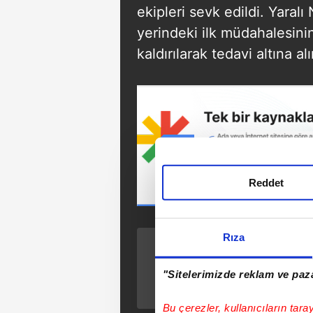
ekipleri sevk edildi. Yaralı 
yerindeki ilk müdahalesin
kaldırılarak tedavi altına alı
Reddet
Rıza
ÖNCEKİ HABER
CHP'li İBB iştirakine
"Sitelerimizde reklam ve paza
dev operasyon: 57
gözaltı!
Bu çerezler, kullanıcıların tara