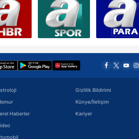
stroloji
Gizlilik Bildirimi
emur
Künye/İletişim
erel Haberler
Kariyer
ideo
tomobil