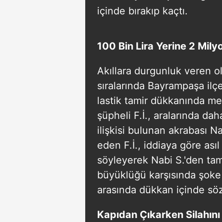
içinde bırakıp kaçtı.
100 Bin Lira Yerine 2 Milyo
Akıllara durgunluk veren o
sıralarında Bayrampaşa ilç
lastik tamir dükkanında me
şüpheli F.İ., aralarında dah
ilişkisi bulunan akrabası Na
eden F.İ., iddiaya göre ası
söyleyerek Nabi S.'den tam
büyüklüğü karşısında şoke 
arasında dükkan içinde söz
Kapıdan Çıkarken Silahın