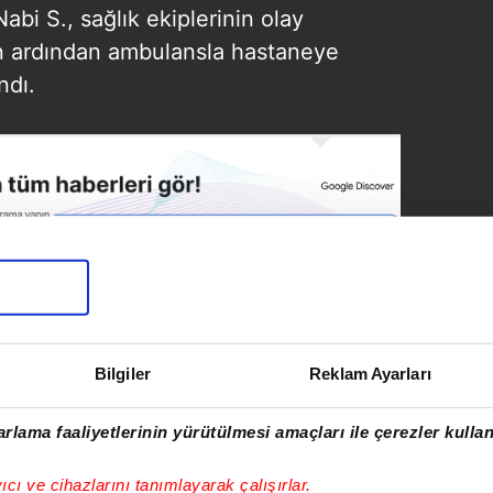
Nabi S., sağlık ekiplerinin olay
in ardından ambulansla hastaneye
ndı.
Bilgiler
Reklam Ayarları
SONRAKİ HABER
Park halindeki
rlama faaliyetlerinin yürütülmesi amaçları ile çerezler kullan
onlarca aracın
aynasını kırıp kaçtı |
VİDEO
yıcı ve cihazlarını tanımlayarak çalışırlar.