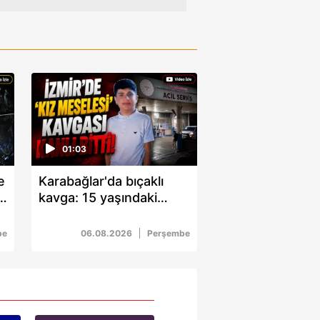
01:03
e
Karabağlar'da bıçaklı
i
kavga: 15 yaşındaki
çocuk kalbinden
bıçaklandı
be
06.08.2026
Perşembe