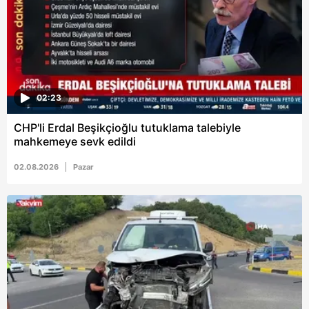
6698 sayılı Kişisel Verilerin Korunması Kanunu uyarınca
hazırlanmış Aydınlatma Metnimizi okumak ve sitemizde
ilgili mevzuata uygun olarak kullanılan çerezlerle ilgili bilgi
almak için lütfen
tıklayınız
.
02:23
CHP'li Erdal Beşikçioğlu tutuklama talebiyle
mahkemeye sevk edildi
02.08.2026
Pazar