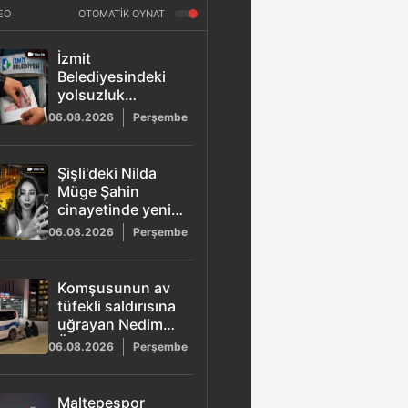
EO
OTOMATİK OYNAT
İzmit
Belediyesindeki
yolsuzluk
soruşturmasında
06.08.2026
Perşembe
yeni görüntüler
Şişli'deki Nilda
Müge Şahin
cinayetinde yeni
gelişme: Güvenlik
06.08.2026
Perşembe
kamerası
görüntüleri ortaya
çıktı
Komşusunun av
tüfekli saldırısına
uğrayan Nedim
Özbey hayatını
06.08.2026
Perşembe
kaybetti!
Maltepespor