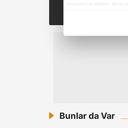
Se
deneyimi yaşatabiliriz. Bunu y
Tak
içerikleri sunabilmek adına el
noktasında tek gelir kalemimiz 
Her halükârda, kullanıcılar, bu 
Sizlere daha iyi bir hizmet sun
çerezler vasıtasıyla çeşitli kiş
amacıyla kullanılmaktadır. Diğer
reklam/pazarlama faaliyetlerinin
Çerezlere ilişkin tercihlerinizi 
butonuna tıklayabilir,
Çerez Bi
6698 sayılı Kişisel Verilerin 
mevzuata uygun olarak kullanılan
Bunlar da Var