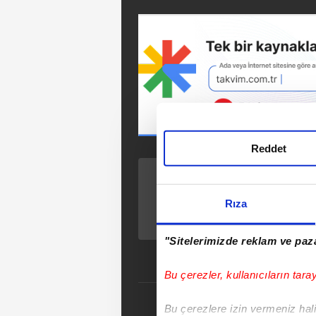
Reddet
ÖNCEKİ HABER
Ankara’da köprüde
Rıza
korkunç kaza:
Otomobil alt yola
uçtu!
"Sitelerimizde reklam ve paza
Bu çerezler, kullanıcıların tara
Bu çerezlere izin vermeniz halin