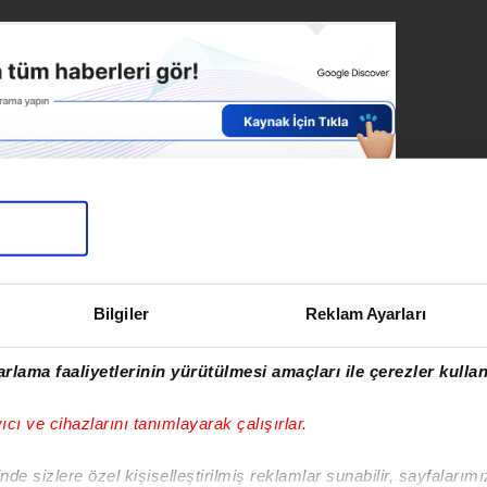
SONRAKİ HABER
Beylikdüzü'nde
Bilgiler
Reklam Ayarları
kafeye silahlı saldırı:
Müşteriler
içerideyken kurşun
rlama faaliyetlerinin yürütülmesi amaçları ile çerezler kullan
yağdırdılar!
yıcı ve cihazlarını tanımlayarak çalışırlar.
de sizlere özel kişiselleştirilmiş reklamlar sunabilir, sayfalarım