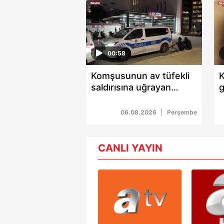
00:58
Komşusunun av tüfekli
saldırısına uğrayan
g
Nedim Özbey hayatını
i
kaybetti!
ç
06.08.2026
Perşembe
CANLI YAYIN