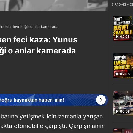
SIRADAKİ VİD
slerinin devrildiği o anlar kamerada
02:05
rken feci kaza: Yunus
diği o anlar kamerada
02:05
 doğru kaynaktan haberi alın!
00:58
ihbarına yetişmek için zamanla yarışan
vşakta otomobille çarpıştı. Çarpışmanın