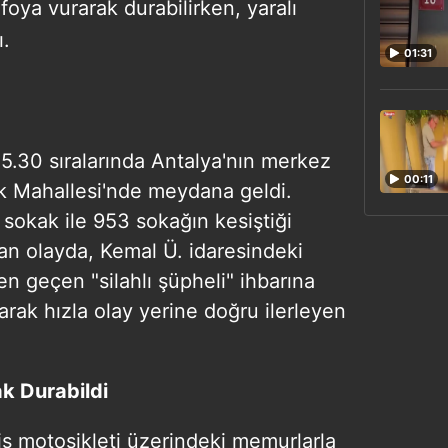
foya vurarak durabilirken, yaralı
ı.
01:31
5.30 sıralarında Antalya'nın merkez
00:11
ak Mahallesi'nde meydana geldi.
6 sokak ile 953 sokağın kesiştiği
an olayda, Kemal Ü. idaresindeki
n geçen "silahlı şüpheli" ihbarına
çarak hızla olay yerine doğru ilerleyen
k Durabildi
is motosikleti üzerindeki memurlarla