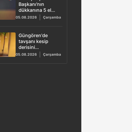
Başkanı'nın
dükkanına 5 el
ateş açıldı: 1 yaralı
05.08.2026
Çarşamba
Güngören'de
tavşanı kesip
derisini
yüzmüştü:
05.08.2026
Çarşamba
Başsavcılık
gözaltı kararını
duyurdu