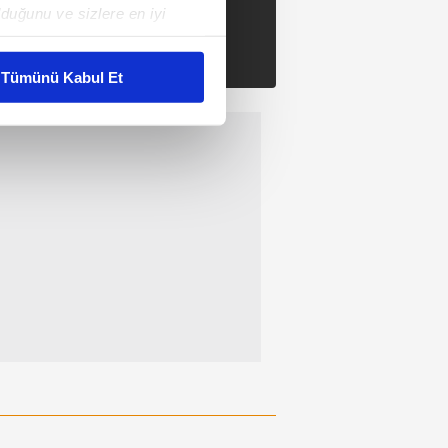
duğunu ve sizlere en iyi
liyetlerimizi karşılamak
Tümünü Kabul Et
ar gösterilmeyecektir."
çerezler kullanılmaktadır. Bu
u hizmetlerinin sunulması
i ve sizlere yönelik
nılacaktır.
kin detaylı bilgi için Ayarlar
ak ve sitemizde ilgili