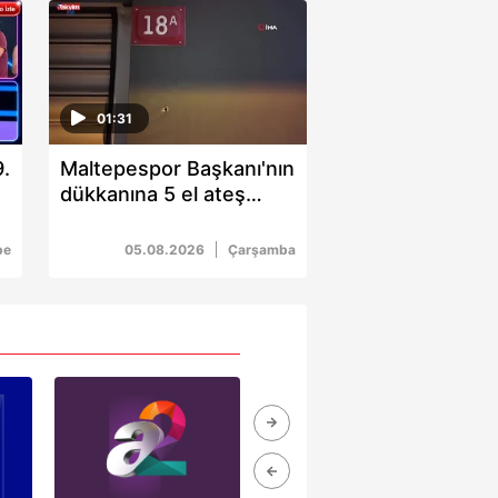
01:31
.
Maltepespor Başkanı'nın
dükkanına 5 el ateş
açıldı: 1 yaralı
be
05.08.2026
Çarşamba