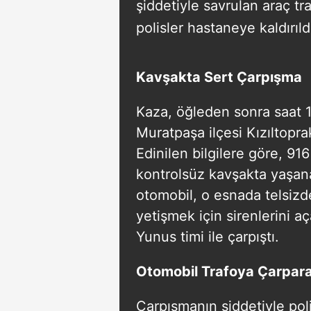
şiddetiyle savrulan araç tra
polisler hastaneye kaldırıld
Kavşakta Sert Çarpışma
Kaza, öğleden sonra saat 1
Muratpaşa ilçesi Kızıltopr
Edinilen bilgilere göre, 91
kontrolsüz kavşakta yaşan
otomobil, o esnada telsizde
yetişmek için sirenlerini a
Yunus timi ile çarpıştı.
Otomobil Trafoya Çarpara
Çarpışmanın şiddetiyle pol