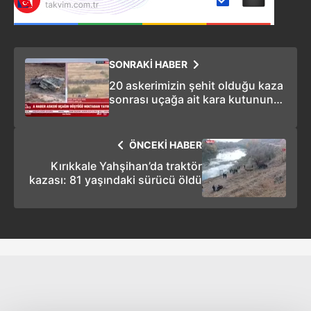
SONRAKİ HABER
20 askerimizin şehit olduğu kaza
sonrası uçağa ait kara kutunun
bulundu
ÖNCEKİ HABER
Kırıkkale Yahşihan’da traktör
kazası: 81 yaşındaki sürücü öldü