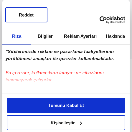
Reddet
Rıza
Bilgiler
Reklam Ayarları
Hakkında
"Sitelerimizde reklam ve pazarlama faaliyetlerinin
yürütülmesi amaçları ile çerezler kullanılmaktadır.
Bunlar da Var
Bu çerezler, kullanıcıların tarayıcı ve cihazlarını
tanımlayarak çalışırlar.
Bu çerezlere izin vermeniz halinde sizlere özel
kişiselleştirilmiş reklamlar sunabilir, sayfalarımızda sizlere
Tümünü Kabul Et
daha iyi reklam deneyimi yaşatabiliriz. Bunu yaparken
amacımızın size daha iyi bir reklam deneyimi sunmak
olduğunu ve sizlere en iyi içerikleri sunabilmek adına
Kişiselleştir
elimizden gelen çabayı gösterdiğimizi ve bu noktada,