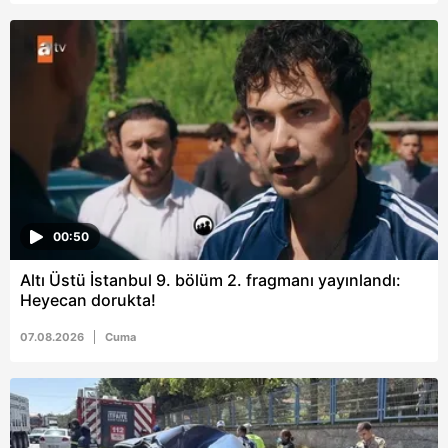
Metnimizi
ziyaret edebilirsiniz.
6698 sayılı Kişisel Verilerin Korunması Kanunu uyarınca
hazırlanmış Aydınlatma Metnimizi okumak ve sitemizde
ilgili mevzuata uygun olarak kullanılan çerezlerle ilgili bilgi
almak için lütfen
tıklayınız
.
00:50
Altı Üstü İstanbul 9. bölüm 2. fragmanı yayınlandı:
Heyecan dorukta!
07.08.2026
Cuma