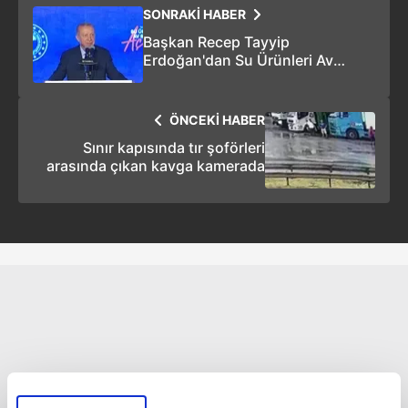
SONRAKİ HABER
Başkan Recep Tayyip
Erdoğan'dan Su Ürünleri Av
Sezonu Açılışı'nda önemli
açıklamalar! "Ülke ekonomisine
1,7 milyar dolarlık kazanç
ÖNCEKİ HABER
sağladık"
Sınır kapısında tır şoförleri
arasında çıkan kavga kamerada