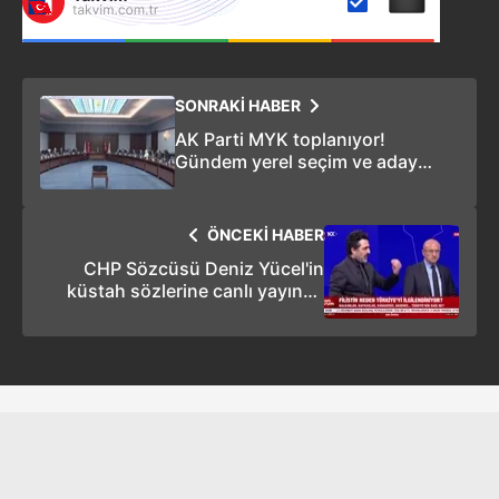
kullanılmaktadır. Bu çerezler vasıtasıyla çeşitli kişisel
verileriniz işlenmekte olup gerekli olan çerezler bilgi
toplumu hizmetlerinin sunulması amacıyla
kullanılmaktadır. Diğer çerezler, sitemizin daha işlevsel
SONRAKİ HABER
kılınması ve kişiselleştirilmesi ve sizlere yönelik
AK Parti MYK toplanıyor!
reklam/pazarlama faaliyetlerinin yapılması, amaçlarıyla
Gündem yerel seçim ve aday
sınırlı olarak açık rızanız dahilinde kullanılacaktır.
belirleme
Çerezlere ilişkin tercihlerinizi aşağıda yer alan panel
ÖNCEKİ HABER
vasıtasıyla belirleyebilirsiniz. Çerezlere ilişkin detaylı bilgi
CHP Sözcüsü Deniz Yücel'in
için Ayarlar butonuna tıklayabilir,
Çerez Bilgilendirme
küstah sözlerine canlı yayında
Metnimizi
ziyaret edebilirsiniz.
çok sert tepki
6698 sayılı Kişisel Verilerin Korunması Kanunu uyarınca
hazırlanmış Aydınlatma Metnimizi okumak ve sitemizde
ilgili mevzuata uygun olarak kullanılan çerezlerle ilgili bilgi
almak için lütfen
tıklayınız
.