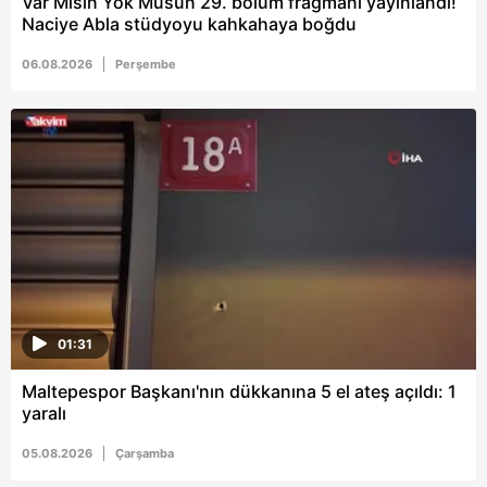
Var Mısın Yok Musun 29. bölüm fragmanı yayınlandı!
Naciye Abla stüdyoyu kahkahaya boğdu
06.08.2026
Perşembe
01:31
Maltepespor Başkanı'nın dükkanına 5 el ateş açıldı: 1
yaralı
05.08.2026
Çarşamba