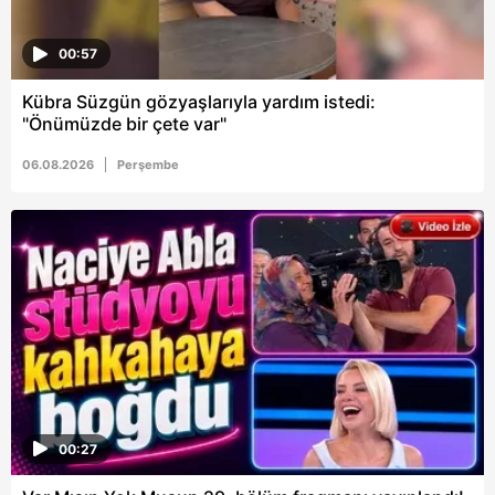
00:57
Kübra Süzgün gözyaşlarıyla yardım istedi:
"Önümüzde bir çete var"
06.08.2026
Perşembe
00:27