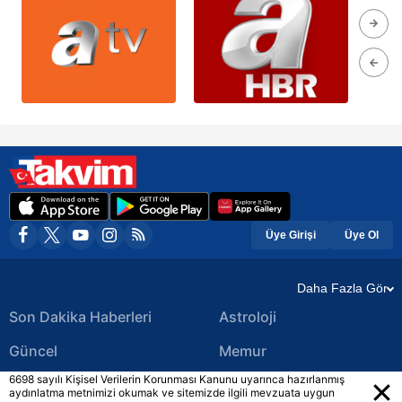
Üye Girişi
Üye Ol
Daha Fazla Gör
Son Dakika Haberleri
Astroloji
Güncel
Memur
6698 sayılı Kişisel Verilerin Korunması Kanunu uyarınca hazırlanmış
Ekonomi Haberleri
Yerel Haberler
aydınlatma metnimizi okumak ve sitemizde ilgili mevzuata uygun