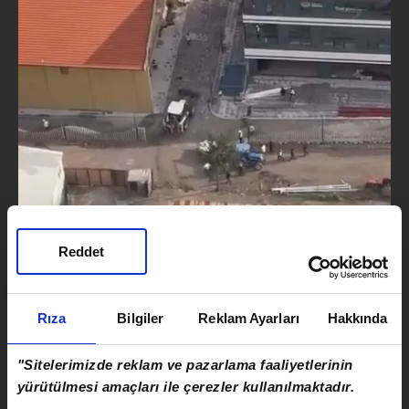
Reddet
O anlar, başka işçi tarafından cep telefonuyla
görüntüledi. Kepçe operatörünün işçileri takibi,
Rıza
Bilgiler
Reklam Ayarları
Hakkında
işçilerin de kaçtığı anlar görüntülerde yer aldı.
"Sitelerimizde reklam ve pazarlama faaliyetlerinin
yürütülmesi amaçları ile çerezler kullanılmaktadır.