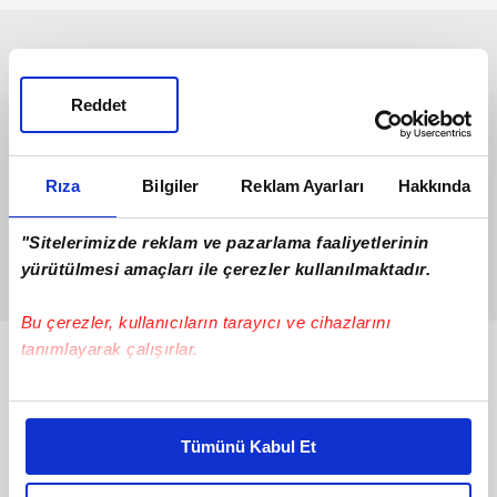
Reddet
Rıza
Bilgiler
Reklam Ayarları
Hakkında
"Sitelerimizde reklam ve pazarlama faaliyetlerinin
yürütülmesi amaçları ile çerezler kullanılmaktadır.
Bu çerezler, kullanıcıların tarayıcı ve cihazlarını
tanımlayarak çalışırlar.
Bunlar da Var
Bu çerezlere izin vermeniz halinde sizlere özel
kişiselleştirilmiş reklamlar sunabilir, sayfalarımızda sizlere
Tümünü Kabul Et
daha iyi reklam deneyimi yaşatabiliriz. Bunu yaparken
amacımızın size daha iyi bir reklam deneyimi sunmak