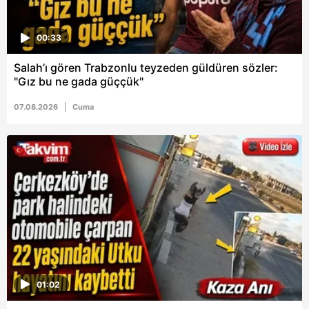
00:33
Salah’ı gören Trabzonlu teyzeden güldüren sözler:
"Gız bu ne gada güççük"
07.08.2026
Cuma
01:02