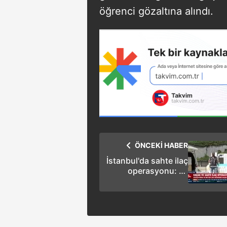
öğrenci gözaltına alındı.
ÖNCEKİ HABER
İstanbul'da sahte ilaç
operasyonu: 16
gözaltı!