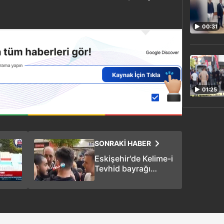
00:31
01:25
SONRAKİ HABER
Eskişehir'de Kelime-i
Tevhid bayrağı
taşıyan genç
saldırıya uğradı!