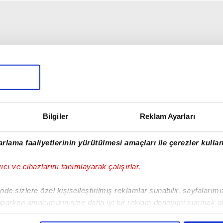
Bilgiler
Reklam Ayarları
rlama faaliyetlerinin yürütülmesi amaçları ile çerezler kullan
yıcı ve cihazlarını tanımlayarak çalışırlar.
de sizlere özel kişiselleştirilmiş reklamlar sunabilir, sayfalarım
aparken amacımızın size daha iyi bir reklam deneyimi sunmak ol
imizden gelen çabayı gösterdiğimizi ve bu noktada, reklamların ma
03:30
01:01