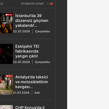
EO
OTOMATİK OYNAT
İstanbul'da 39
düzensiz göçmen
yakalandı!
Taksilerden deniz
22.07.2026
Çarşamba
botu çıktı
Eskişehir TEI
fabrikasında
yangın çıktı!
22.07.2026
Çarşamba
Antalya'da taksici
ve motosikletlinin
kavgası
kamerada!
21.07.2026
Salı
CHP Konya'da il