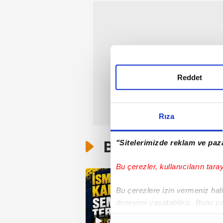
Reddet
Rıza
Bunlar da Var
"Sitelerimizde reklam ve paza
Bu çerezler, kullanıcıların tara
Bu çerezlere izin vermeniz halin
deneyimi yaşatabiliriz. Bunu y
içerikleri sunabilmek adına el
01:20