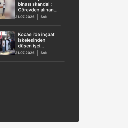
binası skandalı:
Görevden alınan
yönetim duvarları
21.07.2026
Salı
çizip zarara yol
açtı
Kocaeli'de inşaat
iskelesinden
düşen işçi
yaşamını yitirdi
21.07.2026
Salı