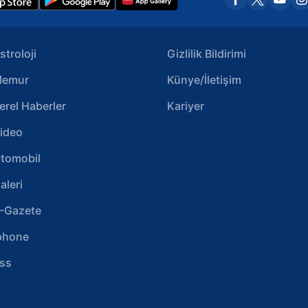
stroloji
Gizlilik Bildirimi
emur
Künye/İletişim
erel Haberler
Kariyer
ideo
tomobil
aleri
-Gazete
phone
ss