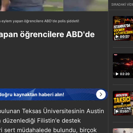
SIRADAKİ VİD
çin eylem yapan öğrencilere ABD'de polis şiddeti!
 yapan öğrencilere ABD'de
00:37
02:20
 doğru kaynaktan haberi alın!
bulunan Teksas Üniversitesinin Austin
01:01
 düzenlediği Filistin'e destek
ri sert müdahalede bulundu, birçok