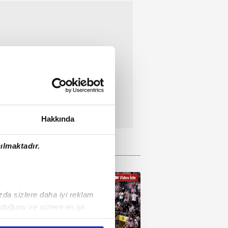
Hakkında
ılmaktadır.
ızda sizlere daha iyi reklam
duğunu ve sizlere en iyi
liyetlerimizi karşılamak
01:15