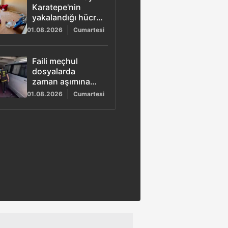
Karatepe'nin
yakalandığı hücre
evi görüntülendi
01.08.2026
Cumartesi
Faili meçhul
dosyalarda
zaman aşımına
fırsat verilmedi!
01.08.2026
Cumartesi