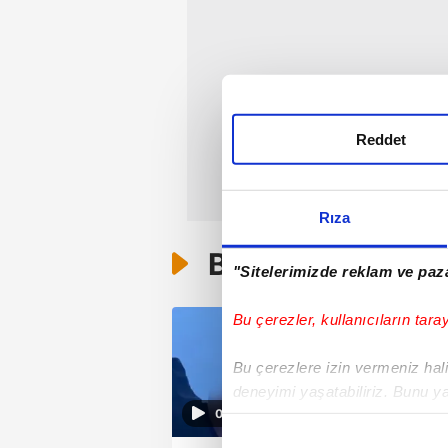
Reddet
Rıza
Bunlar da Var
"Sitelerimizde reklam ve paza
Bu çerezler, kullanıcıların tara
Bu çerezlere izin vermeniz halin
deneyimi yaşatabiliriz. Bunu y
00:12
içerikleri sunabilmek adına el
noktasında tek gelir kalemimiz 