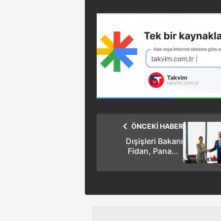
ÖNCEKİ HABER
Dışişleri Bakanı
Fidan, Panama
Dışişleri Bakanı
Mencomo’yla
görüştü!