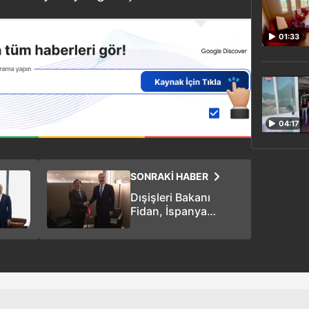
01:33
04:17
SONRAKİ HABER
Dışişleri Bakanı
Fidan, İspanya
Dışişleri Bakanı
Albares ile görüştü