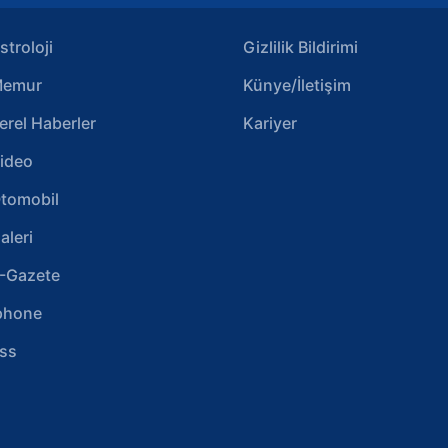
stroloji
Gizlilik Bildirimi
emur
Künye/İletişim
erel Haberler
Kariyer
ideo
tomobil
aleri
-Gazete
phone
ss