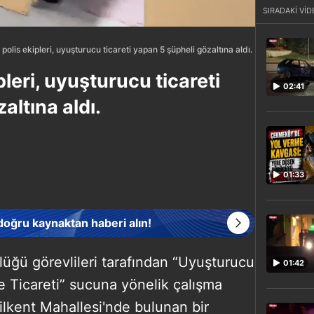
SIRADAKİ VİD
 polis ekipleri, uyuşturucu ticareti yapan 5 şüpheli gözaltına aldı.
pleri, uyuşturucu ticareti
02:41
altına aldı.
01:33
 doğru kaynaktan haberi alın!
lüğü görevlileri tarafından “Uyuşturucu
01:42
 Ticareti” sucuna yönelik çalışma
eşilkent Mahallesi'nde bulunan bir