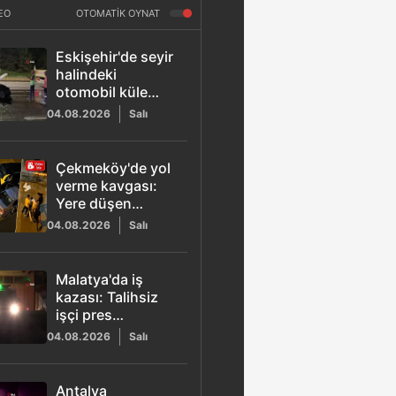
EO
OTOMATİK OYNAT
Eskişehir'de seyir
halindeki
otomobil küle
döndü: Sürücü
04.08.2026
Salı
yaralandı
Çekmeköy'de yol
verme kavgası:
Yere düşen
sürücüyü
04.08.2026
Salı
darbettiler
Malatya'da iş
kazası: Talihsiz
işçi pres
makinesine
04.08.2026
Salı
kapıldı
Antalya