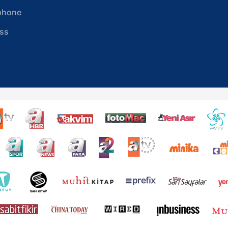
phone
ss