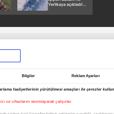
Yerlikaya açıkladı!
Diyarbakır'da terör
örgütü PKK'ya darbe:
4 terörist etkisiz hale
getirildi
Bilgiler
Reklam Ayarları
rlama faaliyetlerinin yürütülmesi amaçları ile çerezler kullan
yıcı ve cihazlarını tanımlayarak çalışırlar.
de sizlere özel kişiselleştirilmiş reklamlar sunabilir, sayfalarım