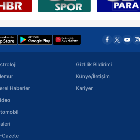
stroloji
Gizlilik Bildirimi
emur
Künye/İletişim
erel Haberler
Kariyer
ideo
tomobil
aleri
-Gazete