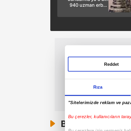
940 uzman erbaş
alımı yapılacak! İşte
detaylar | VİDEO
Reddet
Rıza
"Sitelerimizde reklam ve paza
Bu çerezler, kullanıcıların tara
Bunlar da Var
Bu çerezlere izin vermeniz halin