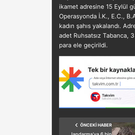
ikamet adresine 15 Eylül 
Operasyonda İ.K., E.C., B.A.,
kadın şahıs yakalandı. Adr
adet Ruhsatsız Tabanca, 3
para ele geçirildi.
ÖNCEKİ HABER
Jandarma’ya 6 bin