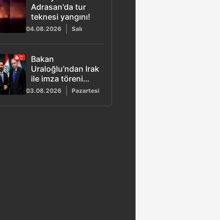
Adrasan'da tur
teknesi yangını!
04.08.2026
Salı
Bakan
Uraloğlu’ndan Irak
ile imza töreni
açıklaması: Süreci
03.08.2026
Pazartesi
Başkan Erdoğan
çözdü