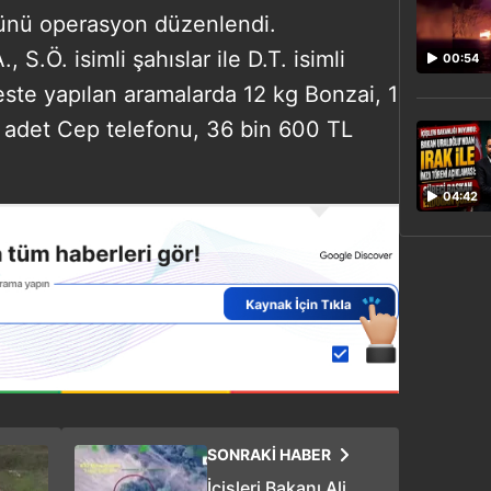
günü operasyon düzenlendi.
 S.Ö. isimli şahıslar ile D.T. isimli
00:54
este yapılan aramalarda 12 kg Bonzai, 1
 adet Cep telefonu, 36 bin 600 TL
04:42
SONRAKİ HABER
İçişleri Bakanı Ali