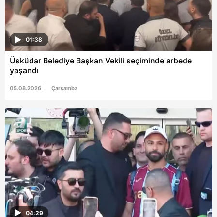
01:38
Üsküdar Belediye Başkan Vekili seçiminde arbede
yaşandı
05.08.2026
Çarşamba
04:29